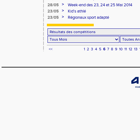
>
28/05
Week-end des 23, 24 et 25 Mai 2014
>
23/05
Kid's athlé
>
23/05
Régionaux sport adapté
<<
1
2
3
4
5
6
7
8
9
10
11
12
13