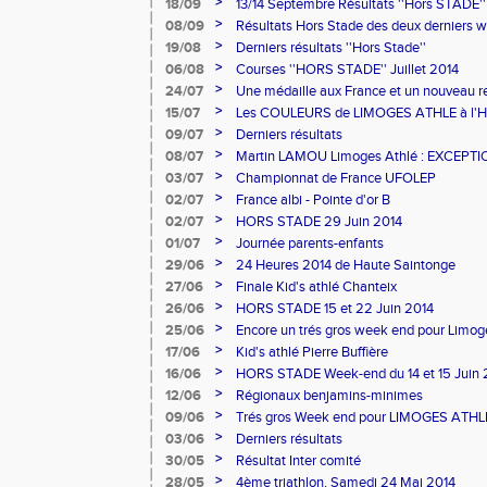
>
18/09
13/14 Septembre Résultats ''Hors STADE''
>
08/09
Résultats Hors Stade des deux derniers 
>
19/08
Derniers résultats ''Hors Stade''
>
06/08
Courses ''HORS STADE'' Juillet 2014
>
24/07
Une médaille aux France et un nouveau re
>
15/07
Les COULEURS de LIMOGES ATHLE à 
>
09/07
Derniers résultats
>
08/07
Martin LAMOU Limoges Athlé : EXCEPTIO
>
03/07
Championnat de France UFOLEP
>
02/07
France albi - Pointe d'or B
>
02/07
HORS STADE 29 Juin 2014
>
01/07
Journée parents-enfants
>
29/06
24 Heures 2014 de Haute Saintonge
>
27/06
Finale Kid's athlé Chanteix
>
26/06
HORS STADE 15 et 22 Juin 2014
>
25/06
Encore un trés gros week end pour Limoges
>
17/06
Kid's athlé Pierre Buffière
>
16/06
HORS STADE Week-end du 14 et 15 Juin 
>
12/06
Régionaux benjamins-minimes
>
09/06
Trés gros Week end pour LIMOGES ATHLE !
>
03/06
Derniers résultats
>
30/05
Résultat Inter comité
>
28/05
4ème triathlon, Samedi 24 Mai 2014