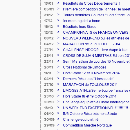
>
13/01
Résultats du Cross Départemental !
>
05/01
Première compétition de l'année : le mee
>
31/12
Toutes dernières Courses ''Hors Stade'' 
>
17/12
1er meeting de La borie
>
16/12
Résultats hors Stade
>
12/12
CHAMPIONNATS de FRANCE UNIVERSIT
>
08/12
NOUVEAU WEEK-END ou les athlètes d
étaient présents sur tous les fronts
>
04/12
MARATHON de la ROCHELLE 2014
>
27/11
CHALLENGE INDOOR - 1ere étape à Isle
>
25/11
CROSS DE GUJAN MESTRAS Edition 20
>
22/11
Semi Marathon de Lourdes 16 Novembre
>
20/11
Cross National de Limoges
>
11/11
Hors Stade : 2 et 9 Novembre 2014
>
04/11
Derniers Résultats ''Hors stade''
>
27/10
MARATHON de TOULOUSE 2014
>
27/10
LIMOGES ATHLE 3eme équipe francaise en
nationale
>
23/10
Hors Stade 18 et 19 Octobre 2014
>
20/10
Challenge equip athlé Finale interregiona
>
13/10
UN WEEK-END EXCEPTIONNEL !!!!!!!!!!!!!!!
>
06/10
5/6 Octobre Résultats hors Stade
>
30/09
Challenge equip athlé
>
29/09
Compétition Marche Nordique