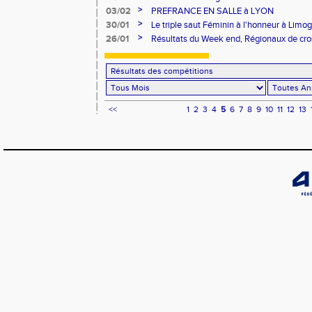
>
03/02
PREFRANCE EN SALLE à LYON
>
30/01
Le triple saut Féminin à l'honneur à Limo
>
26/01
Résultats du Week end, Régionaux de cro
EC à Aubière
<<
1
2
3
4
5
6
7
8
9
10
11
12
13