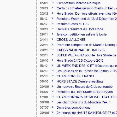
>
12/01
Compétition Marche Nordique
>
30/12
Certains athlètes se sont offerts un beau
>
22/12
Hors Stade ''Derniers efforts avant les fêt
>
15/12
Résultats Week-end du 12/13 Décembre 
>
10/12
Résultat Cross du LEC
>
09/12
Derniers résultats du Hors stade
>
29/11
1ere compétition en salle à la borie
>
24/11
CROSS d'ALLONES
>
22/11
Premiere compétition de Marche Nordique
>
20/11
CROSS NATIONAL DE LIMOGES
>
02/11
SUPER WEEK-END pour le Hors Stade de 
>
26/10
Hors Stade 24/25 Octobre 2015
>
15/10
UN WEEK-END DES 10 ET 11 Octobre qui n'en f
>
14/10
Les Boucles de la Porcelaine Edition 201
omniprèsent.
>
12/10
CHAMPIONS DE FRANCE
>
05/10
HORS STADE Derniers résultats
>
20/09
Un nouveau Record de Club est tombé
>
14/09
Résultats du Hors Stade 12/13/09/2015
>
17/08
CHAMPIONNATS DU MONDE D'ATHLET
>
08/08
Les championnats du Monde à Pekin
>
07/07
Dernières compétitions
>
29/06
24 heures de HAUTE SAINTONGE 27 et 