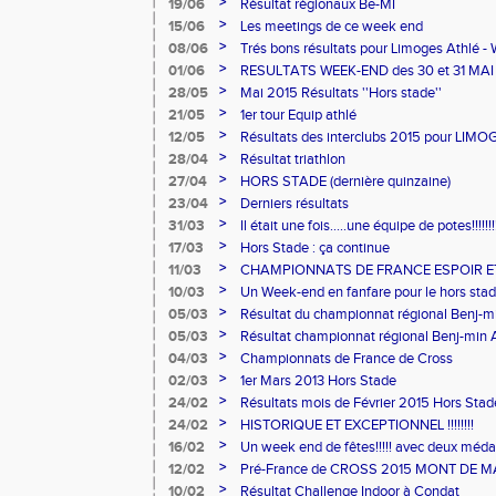
>
19/06
Résultat régionaux Be-MI
>
15/06
Les meetings de ce week end
>
08/06
Trés bons résultats pour Limoges Athlé - 
>
01/06
RESULTATS WEEK-END des 30 et 31 MAI
>
28/05
Mai 2015 Résultats ''Hors stade''
>
21/05
1er tour Equip athlé
>
12/05
Résultats des interclubs 2015 pour LIM
>
28/04
Résultat triathlon
>
27/04
HORS STADE (dernière quinzaine)
>
23/04
Derniers résultats
>
31/03
Il était une fois.....une équipe de potes!!!!!!!
>
17/03
Hors Stade : ça continue
>
11/03
CHAMPIONNATS DE FRANCE ESPOIR E
>
10/03
Un Week-end en fanfare pour le hors sta
>
05/03
Résultat du championnat régional Benj-m
>
05/03
Résultat championnat régional Benj-min 
>
04/03
Championnats de France de Cross
>
02/03
1er Mars 2013 Hors Stade
>
24/02
Résultats mois de Février 2015 Hors Stad
>
24/02
HISTORIQUE ET EXCEPTIONNEL !!!!!!!!
>
16/02
Un week end de fêtes!!!!! avec deux méda
de France Cadets et Juniors
>
12/02
Pré-France de CROSS 2015 MONT DE MA
>
10/02
Résultat Challenge Indoor à Condat