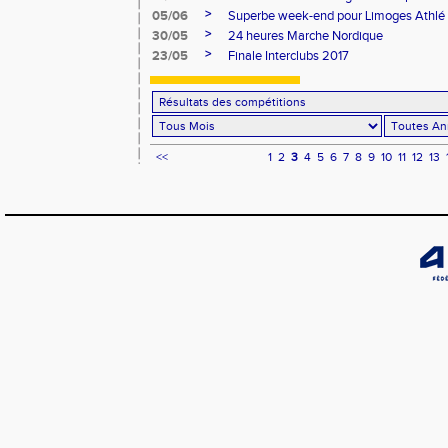
>
05/06
Superbe week-end pour Limoges Athlé 
>
30/05
24 heures Marche Nordique
>
23/05
Finale Interclubs 2017
<<
1
2
3
4
5
6
7
8
9
10
11
12
13