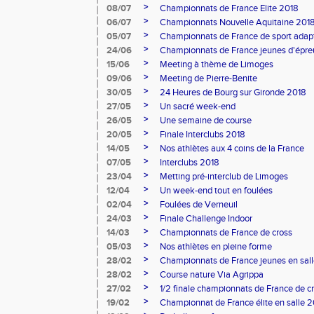
>
08/07
Championnats de France Elite 2018
>
06/07
Championnats Nouvelle Aquitaine 201
>
05/07
Championnats de France de sport adap
>
24/06
Championnats de France jeunes d'épr
>
15/06
Meeting à thème de Limoges
>
09/06
Meeting de Pierre-Benite
>
30/05
24 Heures de Bourg sur Gironde 2018
>
27/05
Un sacré week-end
>
26/05
Une semaine de course
>
20/05
Finale Interclubs 2018
>
14/05
Nos athlètes aux 4 coins de la France
>
07/05
Interclubs 2018
>
23/04
Metting pré-interclub de Limoges
>
12/04
Un week-end tout en foulées
>
02/04
Foulées de Verneuil
>
24/03
Finale Challenge Indoor
>
14/03
Championnats de France de cross
>
05/03
Nos athlètes en pleine forme
>
28/02
Championnats de France jeunes en sal
>
28/02
Course nature Via Agrippa
>
27/02
1/2 finale championnats de France de c
>
19/02
Championnat de France élite en salle 