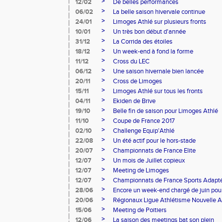
>
12/02
De belles performances
>
06/02
La belle saison hivervale continue
>
24/01
Limoges Athlé sur plusieurs fronts
>
10/01
Un très bon début d'année
>
31/12
La Corrida des étoiles
>
18/12
Un week-end à fond la forme
>
11/12
Cross du LEC
>
06/12
Une saison hivernale bien lancée
>
20/11
Cross de Limoges
>
15/11
Limoges Athlé sur tous les fronts
>
04/11
Ekiden de Brive
>
19/10
Belle fin de saison pour Limoges Athlé
>
11/10
Coupe de France 2017
>
02/10
Challenge Equip'Athlé
>
22/08
Un été actif pour le hors-stade
>
20/07
Championnats de France Elite
>
12/07
Un mois de Juillet copieux
>
12/07
Meeting de Limoges
>
12/07
Championnats de France Sports Adapt
>
28/06
Encore un week-end chargé de juin pour
>
20/06
Régionaux Ligue Athlétisme Nouvelle A
>
15/06
Meeting de Poitiers
>
12/06
La saison des meetings bat son plein