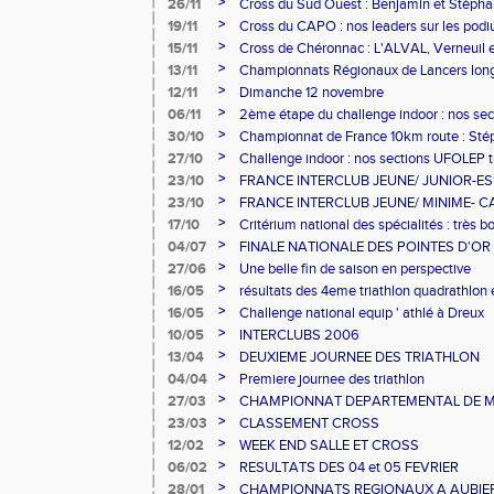
et Verneuil athlétisme
>
26/11
Cross du Sud Ouest : Benjamin et Stépha
>
19/11
Cross du CAPO : nos leaders sur les pod
>
15/11
Cross de Chéronnac : L'ALVAL, Verneuil e
efficaces en cross qu'en salle.
>
13/11
Championnats Régionaux de Lancers longs 
>
12/11
Dimanche 12 novembre
>
06/11
2ème étape du challenge indoor : nos se
aussi performantes
>
30/10
Championnat de France 10km route : Sté
>
27/10
Challenge indoor : nos sections UFOLEP tr
>
23/10
FRANCE INTERCLUB JEUNE/ JUNIOR-ESPOI
difficulté que l'on reconnait les "grandes"
>
23/10
FRANCE INTERCLUB JEUNE/ MINIME- CADET
toujours plus loin, toujours plus haut
>
17/10
Critérium national des spécialités : très b
équipes qualifiées
>
04/07
FINALE NATIONALE DES POINTES D'OR
>
27/06
Une belle fin de saison en perspective
>
16/05
résultats des 4eme triathlon quadrathlon 
>
16/05
Challenge national equip ' athlé à Dreux
>
10/05
INTERCLUBS 2006
>
13/04
DEUXIEME JOURNEE DES TRIATHLON
>
04/04
Premiere journee des triathlon
>
27/03
CHAMPIONNAT DEPARTEMENTAL DE 
>
23/03
CLASSEMENT CROSS
>
12/02
WEEK END SALLE ET CROSS
>
06/02
RESULTATS DES 04 et 05 FEVRIER
>
28/01
CHAMPIONNATS REGIONAUX A AUBIE