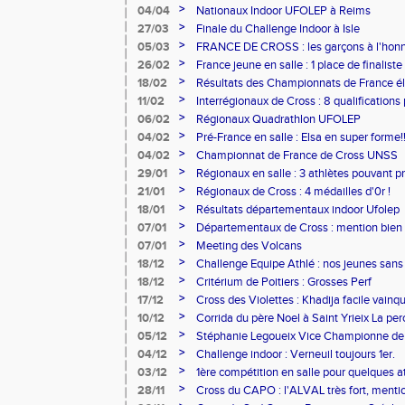
>
04/04
Nationaux Indoor UFOLEP à Reims
>
27/03
Finale du Challenge Indoor à Isle
>
05/03
FRANCE DE CROSS : les garçons à l'hon
>
26/02
France jeune en salle : 1 place de finaliste
>
18/02
Résultats des Championnats de France éli
>
11/02
Interrégionaux de Cross : 8 qualifications
>
06/02
Régionaux Quadrathlon UFOLEP
>
04/02
Pré-France en salle : Elsa en super forme!!
>
04/02
Championnat de France de Cross UNSS
>
29/01
Régionaux en salle : 3 athlètes pouvant p
frances !
>
21/01
Régionaux de Cross : 4 médailles d'0r !
>
18/01
Résultats départementaux indoor Ufolep
>
07/01
Départementaux de Cross : mention bien
>
07/01
Meeting des Volcans
>
18/12
Challenge Equipe Athlé : nos jeunes sans
département !
>
18/12
Critérium de Poitiers : Grosses Perf
>
17/12
Cross des Violettes : Khadija facile vainqu
>
10/12
Corrida du père Noel à Saint Yrieix La pe
>
05/12
Stéphanie Legoueix Vice Championne de 
>
04/12
Challenge indoor : Verneuil toujours 1er.
>
03/12
1ère compétition en salle pour quelques a
>
28/11
Cross du CAPO : l'ALVAL très fort, menti