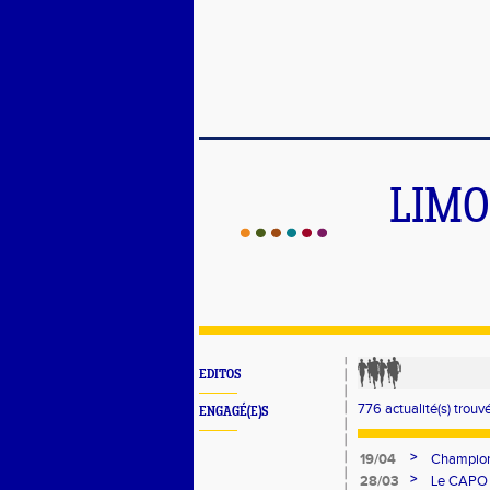
LIMO
EDITOS
776 actualité(s) trouv
ENGAGÉ(E)S
>
19/04
Champion
>
28/03
Le CAPO 