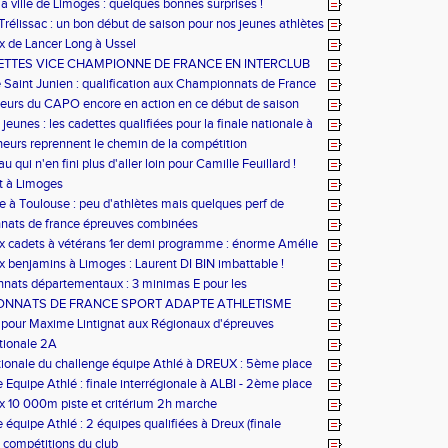
la ville de Limoges : quelques bonnes surprises !
Trélissac : un bon début de saison pour nos jeunes athlètes
 de Lancer Long à Ussel
ETTES VICE CHAMPIONNE DE FRANCE EN INTERCLUB
ION
 Saint Junien : qualification aux Championnats de France
uipe masculine !
eurs du CAPO encore en action en ce début de saison
 jeunes : les cadettes qualifiées pour la finale nationale à
eurs reprennent le chemin de la compétition
 qui n'en fini plus d'aller loin pour Camille Feuillard !
t à Limoges
e à Toulouse : peu d'athlètes mais quelques perf de
et des records perso grâce à des courses de bon niveau !
nats de france épreuves combinées
 cadets à vétérans 1er demi programme : énorme Amélie
 benjamins à Limoges : Laurent DI BIN imbattable !
nats départementaux : 3 minimas E pour les
ats de France jeune !
NNATS DE FRANCE SPORT ADAPTE ATHLETISME
pour Maxime Lintignat aux Régionaux d'épreuves
s Rhone Alpe !
tionale 2A
tionale du challenge équipe Athlé à DREUX : 5ème place
tes !
 Equipe Athlé : finale interrégionale à ALBI - 2ème place
benjamins -
 10 000m piste et critérium 2h marche
 équipe Athlé : 2 équipes qualifiées à Dreux (finale
 et 2 équipes qualifiées à ALBI (finale interrégionale)
 compétitions du club