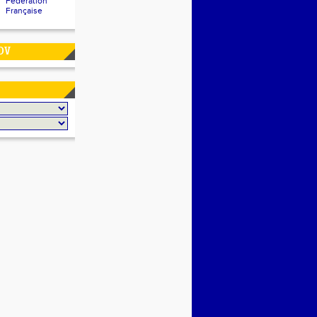
Fédération
Française
DV