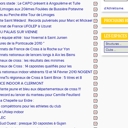
ors stade : Le CAPO prèsent à Angoulème et Tulle
d'Athlétisme.
Limoges aux 20èmes Foulées de Bussière Poitevine
es au Perche élite Tour de Limoges
e Saint Médard : Records pulvérisés pour Marc et Mickael
PROCHAINS R
nat de France UFOLEP à Uzurat
U PALAIS SUR VIENNE
LES ESPACES
 équipe athlé : tour hivernal à Saint Junien
ures de la Ponticaude 2010 "
ats de France de Cross à la Roche sur Yon
ats nationaux de lancers longs à Aix les Bains
onaux de cross : les résultats des minimes
naux de Cross : 14 capoistes qualifiés pour les
ats de France !
s nationaux indoor vétérants 13 et 14 Février 2010 NOGENT
E
aTs régionaux de Cross à Saint Brice : 5 titres et 8
pour le CAPO !
CE INDOOR A CLERMONT
lante jaune et bleu aux départementaux de cross !!!
ecord au lancer du marteau pour Camille Feuillard
la Chapelle sur Erdre :
 compétitions pour les athletes du club
 Ufolep indoor
 LEC
Sud Ouest : presque 30 capoistes à Gujan