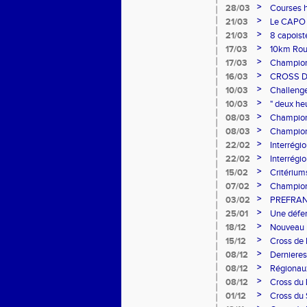
>
28/03
Courses h
>
21/03
Le CAPO 
>
21/03
8 capoist
>
17/03
10km Rout
>
17/03
Champion
>
16/03
CROSS D
>
10/03
Challenge
>
10/03
" deux he
>
08/03
Championn
>
08/03
Championn
>
22/02
Interrégi
>
22/02
Interrégio
championn
>
15/02
Critérium
SUR OIS
>
07/02
Championn
podiums 
>
03/02
PREFRAN
>
25/01
Une défer
>
18/12
Nouveau r
>
15/12
Cross de 
>
08/12
Dernieres
>
08/12
Régionaux
>
08/12
Cross du
>
01/12
Cross du 