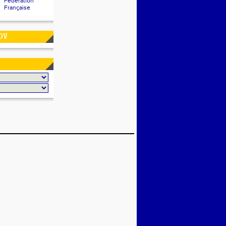
Fédération
Française
DV