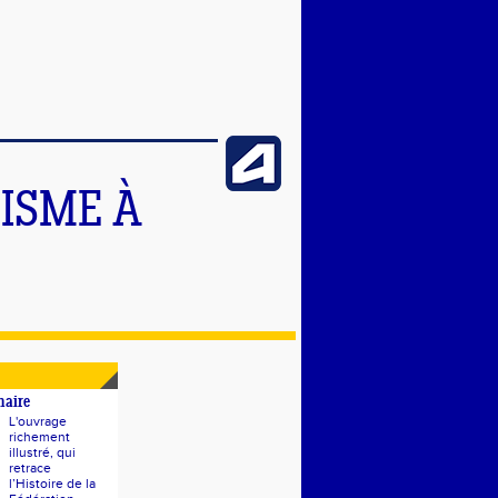
TISME À
naire
L'ouvrage
richement
illustré, qui
retrace
l’Histoire de la