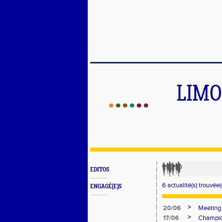
LIMO
EDITOS
6 actualité(s) trouvée(s
ENGAGÉ(E)S
>
20/06
Meeting
>
17/06
Champio