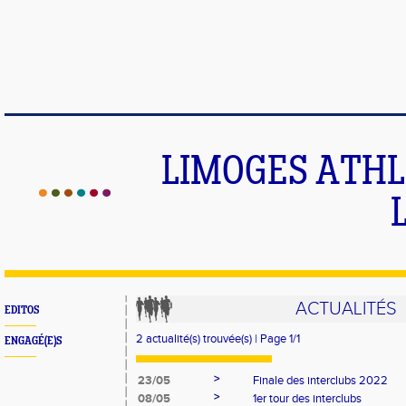
LIMOGES ATHLE
ACTUALITÉS
EDITOS
2 actualité(s) trouvée(s) | Page 1/1
ENGAGÉ(E)S
>
23/05
Finale des interclubs 2022
>
08/05
1er tour des interclubs