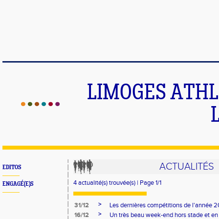
LIMOGES ATHLE
ACTUALITÉS
EDITOS
4 actualité(s) trouvée(s) | Page 1/1
ENGAGÉ(E)S
>
31/12
Les dernières compétitions de l'année 2
>
16/12
Un très beau week-end hors stade et en 