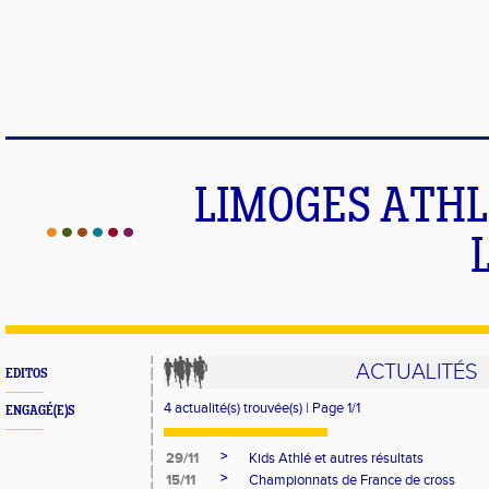
LIMOGES ATHLE
ACTUALITÉS
EDITOS
4 actualité(s) trouvée(s) | Page 1/1
ENGAGÉ(E)S
>
29/11
Kids Athlé et autres résultats
>
15/11
Championnats de France de cross