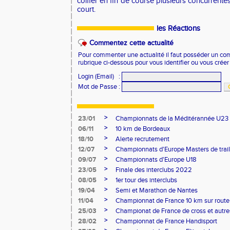
coiffer en fin de course plusieurs concurrente
court.
les Réactions
Commentez cette actualité
Pour commenter une actualité il faut posséder un compt
rubrique ci-dessous pour vous identifier ou vous crée
Login (Email)
:
Mot de Passe
:
>
23/01
Championnats de la Méditérannée U23
>
06/11
10 km de Bordeaux
>
18/10
Alerte recrutement
>
12/07
Championnats d'Europe Masters de trail
>
09/07
Championnats d'Europe U18
>
23/05
Finale des interclubs 2022
>
08/05
1er tour des interclubs
>
19/04
Semi et Marathon de Nantes
>
11/04
Championnat de France 10 km sur route
>
25/03
Championat de France de cross et autres
>
28/02
Championnat de France Handisport