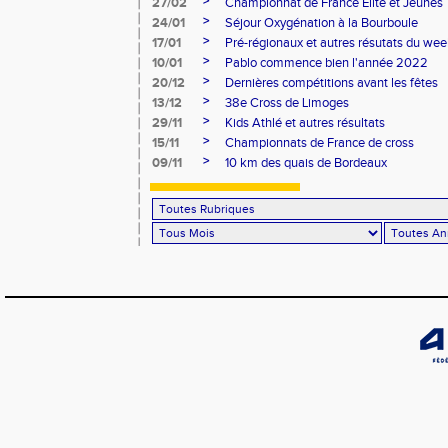
>
27/02
Championnat de France Elite et Jeunes
>
24/01
Séjour Oxygénation à la Bourboule
>
17/01
Pré-régionaux et autres résutats du we
>
10/01
Pablo commence bien l'année 2022
>
20/12
Dernières compétitions avant les fêtes
>
13/12
38e Cross de Limoges
>
29/11
Kids Athlé et autres résultats
>
15/11
Championnats de France de cross
>
09/11
10 km des quais de Bordeaux