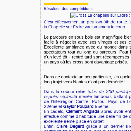
Résultats des compétitions
C'
est effectivement un peu loin (4h de route..
la Chapelle sur Erdre vaut vraiment le coup.
Le parcours en sous bois est magnifique bien 
facile à négocier avec ses virages et ses 
Excellente ambiance avec du monde dans to
spectateurs tout au long du parcours. Pour l
d'un levé tôt - rentré tard sont récompens
un pays où les cross sont davantage prisés.
Dans ce contexte un peu particulier, les quelq
long trajet vers Nantes n'ont pas démérité :
Dans la course reine
(plus de 200 particip
espoirs-séniors!!!
) menée tambours battant pa
de l’interrégion Centre- Poitou- Pays de L
22ème et
Gaylor Poupard
55ème.
En cadets,
Clément Anglada
après avoir enf
effectue comme d'habitude une belle fin de 
excellente 8ème place en cadet.
Enfin,
Claire Dagard
grâce à un dernier kil