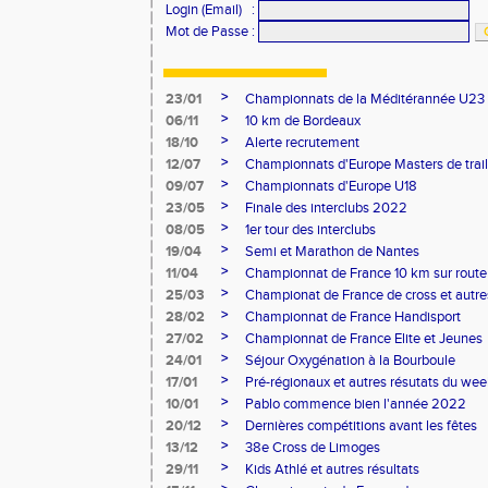
Login (Email)
:
Mot de Passe
:
>
23/01
Championnats de la Méditérannée U23
>
06/11
10 km de Bordeaux
>
18/10
Alerte recrutement
>
12/07
Championnats d'Europe Masters de trail
>
09/07
Championnats d'Europe U18
>
23/05
Finale des interclubs 2022
>
08/05
1er tour des interclubs
>
19/04
Semi et Marathon de Nantes
>
11/04
Championnat de France 10 km sur route
>
25/03
Championat de France de cross et autres
>
28/02
Championnat de France Handisport
>
27/02
Championnat de France Elite et Jeunes
>
24/01
Séjour Oxygénation à la Bourboule
>
17/01
Pré-régionaux et autres résutats du we
>
10/01
Pablo commence bien l'année 2022
>
20/12
Dernières compétitions avant les fêtes
>
13/12
38e Cross de Limoges
>
29/11
Kids Athlé et autres résultats