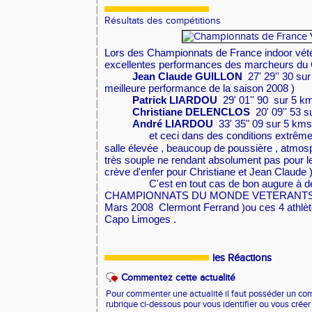
Résultats des compétitions
Lors des Championnats de France indoor vét
e
xcellentes performances des marcheurs 
Jean Claude GUILLON
27' 29'' 30 su
meilleure performance de la saison 2008 )
Patrick LIARDOU
29' 01'' 90 sur 5 k
Christiane DELENCLOS
20' 09'' 53 
André LIARDOU
33' 35" 09 sur 5 kms
et ceci dans des conditions extrêm
salle élevée , beaucoup de poussière , atmosp
très souple ne rendant absolument pas pour 
crève d'enfer pour Christiane et Jean Claude )
C'est en tout cas de bon augure à de
CHAMPIONNATS DU MONDE VETERANTS I
Mars 2008 Clermont Ferrand )ou ces 4 athlèt
Capo Limoges .
les Réactions
Commentez cette actualité
Pour commenter une actualité il faut posséder un compt
rubrique ci-dessous pour vous identifier ou vous crée