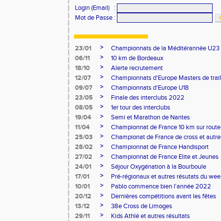
Login (Email)
:
Mot de Passe
:
>
23/01
Championnats de la Méditérannée U23
>
06/11
10 km de Bordeaux
>
18/10
Alerte recrutement
>
12/07
Championnats d'Europe Masters de trail
>
09/07
Championnats d'Europe U18
>
23/05
Finale des interclubs 2022
>
08/05
1er tour des interclubs
>
19/04
Semi et Marathon de Nantes
>
11/04
Championnat de France 10 km sur route
>
25/03
Championat de France de cross et autres
>
28/02
Championnat de France Handisport
>
27/02
Championnat de France Elite et Jeunes
>
24/01
Séjour Oxygénation à la Bourboule
>
17/01
Pré-régionaux et autres résutats du we
>
10/01
Pablo commence bien l'année 2022
>
20/12
Dernières compétitions avant les fêtes
>
13/12
38e Cross de Limoges
>
29/11
Kids Athlé et autres résultats