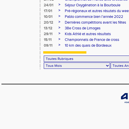
>
24/01
Séjour Oxygénation à la Bourboule
>
17/01
Pré-régionaux et autres résutats du we
>
10/01
Pablo commence bien l'année 2022
>
20/12
Dernières compétitions avant les fêtes
>
13/12
38e Cross de Limoges
>
29/11
Kids Athlé et autres résultats
>
15/11
Championnats de France de cross
>
09/11
10 km des quais de Bordeaux