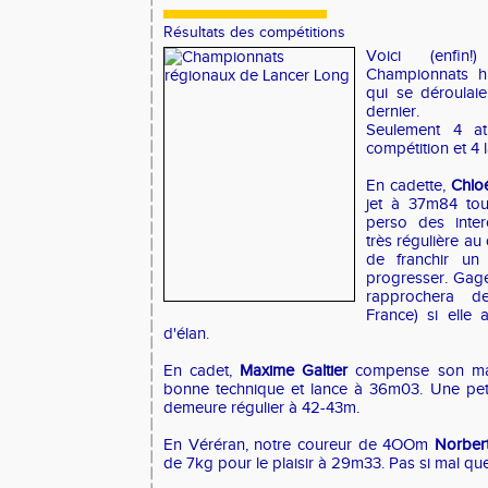
Résultats des compétitions
Voici (enfin
Championnats h
qui se déroulai
dernier.
Seulement 4 at
compétition et 4 
En cadette,
Chloé
jet à 37m84 to
perso des inter
très régulière au
de franchir un
progresser. Gage
rapprochera 
France) si elle 
d'élan.
En cadet,
Maxime Galtier
compense son ma
bonne technique et lance à 36m03. Une pet
demeure régulier à 42-43m.
En Véréran, notre coureur de 4OOm
Norber
de 7kg pour le plaisir à 29m33. Pas si mal que 