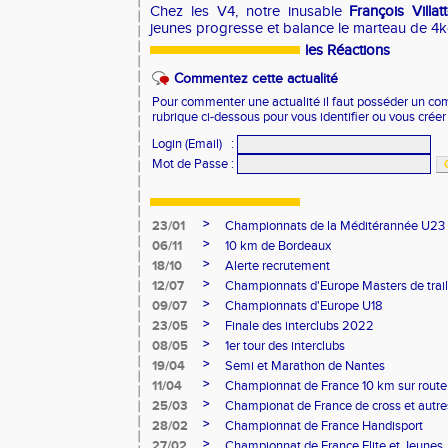
Chez les V4, notre inusable
François Villat
jeunes progresse et balance le marteau de 4
les Réactions
Commentez cette actualité
Pour commenter une actualité il faut posséder un compt
rubrique ci-dessous pour vous identifier ou vous crée
Login (Email)
:
Mot de Passe
:
>
23/01
Championnats de la Méditérannée U23
>
06/11
10 km de Bordeaux
>
18/10
Alerte recrutement
>
12/07
Championnats d'Europe Masters de trail
>
09/07
Championnats d'Europe U18
>
23/05
Finale des interclubs 2022
>
08/05
1er tour des interclubs
>
19/04
Semi et Marathon de Nantes
>
11/04
Championnat de France 10 km sur route
>
25/03
Championat de France de cross et autres
>
28/02
Championnat de France Handisport
>
27/02
Championnat de France Elite et Jeunes