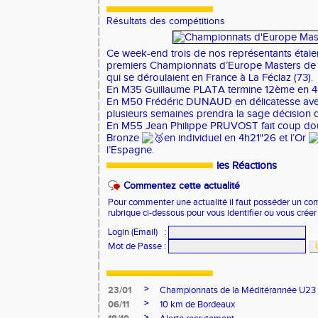
Résultats des compétitions
Ce week-end trois de nos représentants étaie
premiers Championnats d’Europe Masters de 
qui se déroulaient en France à La Féclaz (73).
En M35 Guillaume PLATA termine 12ème en 4
En M50 Frédéric DUNAUD en délicatesse avec
plusieurs semaines prendra la sage décision 
En M55 Jean Philippe PRUVOST fait coup dou
Bronze
en individuel en 4h21"26 et l’Or
l’Espagne.
les Réactions
Commentez cette actualité
Pour commenter une actualité il faut posséder un compt
rubrique ci-dessous pour vous identifier ou vous crée
Login (Email)
:
Mot de Passe
:
>
23/01
Championnats de la Méditérannée U23
>
06/11
10 km de Bordeaux
>