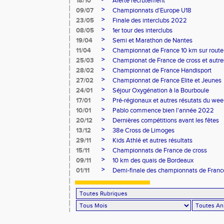
18/10
Alerte recrutement
>
09/07
Championnats d'Europe U18
>
23/05
Finale des interclubs 2022
>
08/05
1er tour des interclubs
>
19/04
Semi et Marathon de Nantes
>
11/04
Championnat de France 10 km sur route
>
25/03
Championat de France de cross et autres
>
28/02
Championnat de France Handisport
>
27/02
Championnat de France Elite et Jeunes
>
24/01
Séjour Oxygénation à la Bourboule
>
17/01
Pré-régionaux et autres résutats du we
>
10/01
Pablo commence bien l'année 2022
>
20/12
Dernières compétitions avant les fêtes
>
13/12
38e Cross de Limoges
>
29/11
Kids Athlé et autres résultats
>
15/11
Championnats de France de cross
>
09/11
10 km des quais de Bordeaux
>
01/11
Demi-finale des championnats de Franc