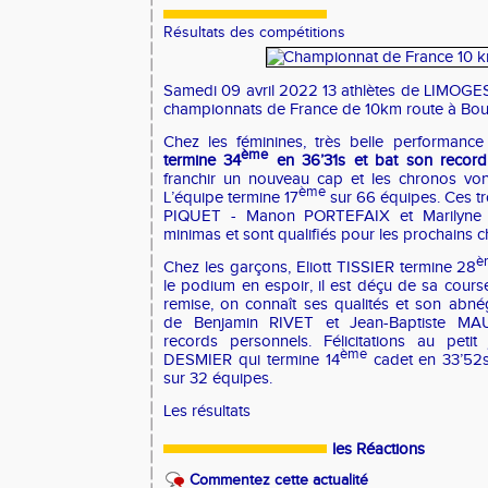
Résultats des compétitions
Samedi 09 avril 2022 13 athlètes de LIMOGE
championnats de France de 10km route à Bou
Chez les féminines, très belle performanc
ème
termine 34
en 36’31s et bat son recor
franchir un nouveau cap et les chronos von
ème
L’équipe termine 17
sur 66 équipes. Ces t
PIQUET - Manon PORTEFAIX et Marilyne 
minimas et sont qualifiés pour les prochains
è
Chez les garçons, Eliott TISSIER termine 28
le podium en espoir, il est déçu de sa cours
remise, on connaît ses qualités et son abné
de Benjamin RIVET et Jean-Baptiste MAU
records personnels. Félicitations au pet
ème
DESMIER qui termine 14
cadet en 33’52s
sur 32 équipes.
Les résultats
les Réactions
Commentez cette actualité