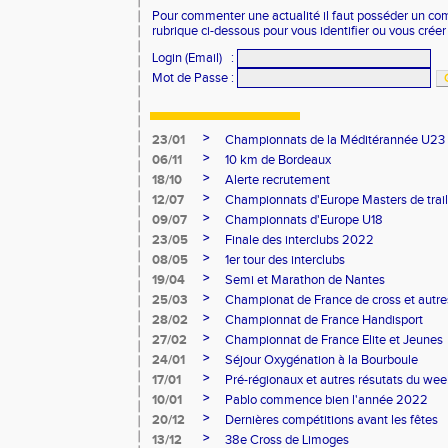
Pour commenter une actualité il faut posséder un compt
rubrique ci-dessous pour vous identifier ou vous crée
Login (Email)
:
Mot de Passe
:
>
23/01
Championnats de la Méditérannée U23
>
06/11
10 km de Bordeaux
>
18/10
Alerte recrutement
>
12/07
Championnats d'Europe Masters de trail
>
09/07
Championnats d'Europe U18
>
23/05
Finale des interclubs 2022
>
08/05
1er tour des interclubs
>
19/04
Semi et Marathon de Nantes
>
25/03
Championat de France de cross et autres
>
28/02
Championnat de France Handisport
>
27/02
Championnat de France Elite et Jeunes
>
24/01
Séjour Oxygénation à la Bourboule
>
17/01
Pré-régionaux et autres résutats du we
>
10/01
Pablo commence bien l'année 2022
>
20/12
Dernières compétitions avant les fêtes
>
13/12
38e Cross de Limoges