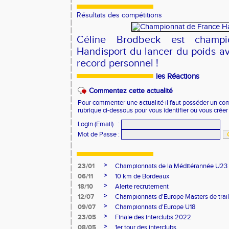
Résultats des compétitions
Céline Brodbeck est champ
Handisport du lancer du poids 
record personnel !
les Réactions
Commentez cette actualité
Pour commenter une actualité il faut posséder un compt
rubrique ci-dessous pour vous identifier ou vous crée
Login (Email)
:
Mot de Passe
:
>
23/01
Championnats de la Méditérannée U23
>
06/11
10 km de Bordeaux
>
18/10
Alerte recrutement
>
12/07
Championnats d'Europe Masters de trail
>
09/07
Championnats d'Europe U18
>
23/05
Finale des interclubs 2022
>
08/05
1er tour des interclubs