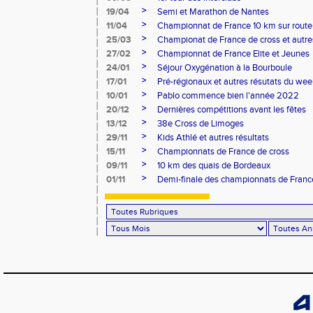
>
19/04
Semi et Marathon de Nantes
>
11/04
Championnat de France 10 km sur route
>
25/03
Championat de France de cross et autres
>
27/02
Championnat de France Elite et Jeunes
>
24/01
Séjour Oxygénation à la Bourboule
>
17/01
Pré-régionaux et autres résutats du we
>
10/01
Pablo commence bien l'année 2022
>
20/12
Dernières compétitions avant les fêtes
>
13/12
38e Cross de Limoges
>
29/11
Kids Athlé et autres résultats
>
15/11
Championnats de France de cross
>
09/11
10 km des quais de Bordeaux
>
01/11
Demi-finale des championnats de Franc