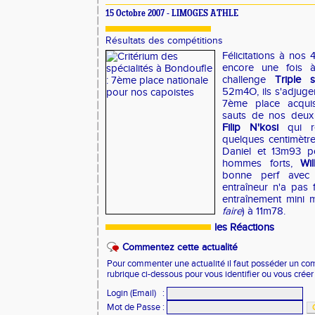
15 Octobre 2007 - LIMOGES ATHLE
Résultats des compétitions
Félicitations à nos 4
encore une fois à
challenge
Triple s
52m4O, ils s'adjuge
7ème place acquis
sauts de nos deux
Filip N'kosi
qui 
quelques centimètr
Daniel et 13m93 po
hommes forts,
Wil
bonne perf avec 
entraîneur n'a pas 
entraînement mini m
faire
) à 11m78.
les Réactions
Commentez cette actualité
Pour commenter une actualité il faut posséder un compt
rubrique ci-dessous pour vous identifier ou vous crée
Login (Email)
:
Mot de Passe
: