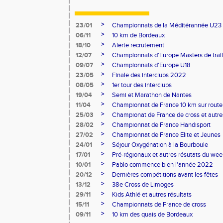
>
23/01
Championnats de la Méditérannée U23
>
06/11
10 km de Bordeaux
>
18/10
Alerte recrutement
>
12/07
Championnats d'Europe Masters de trail
>
09/07
Championnats d'Europe U18
>
23/05
Finale des interclubs 2022
>
08/05
1er tour des interclubs
>
19/04
Semi et Marathon de Nantes
>
11/04
Championnat de France 10 km sur route
>
25/03
Championat de France de cross et autres
>
28/02
Championnat de France Handisport
>
27/02
Championnat de France Elite et Jeunes
>
24/01
Séjour Oxygénation à la Bourboule
>
17/01
Pré-régionaux et autres résutats du we
>
10/01
Pablo commence bien l'année 2022
>
20/12
Dernières compétitions avant les fêtes
>
13/12
38e Cross de Limoges
>
29/11
Kids Athlé et autres résultats
>
15/11
Championnats de France de cross
>
09/11
10 km des quais de Bordeaux