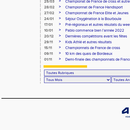
>
25/03
Championat de France de cross et autres
>
28/02
Championnat de France Handisport
>
27/02
Championnat de France Elite et Jeunes
>
24/01
Séjour Oxygénation à la Bourboule
>
17/01
Pré-régionaux et autres résutats du we
>
10/01
Pablo commence bien l'année 2022
>
20/12
Dernières compétitions avant les fêtes
>
29/11
Kids Athlé et autres résultats
>
15/11
Championnats de France de cross
>
09/11
10 km des quais de Bordeaux
>
01/11
Demi-finale des championnats de Franc