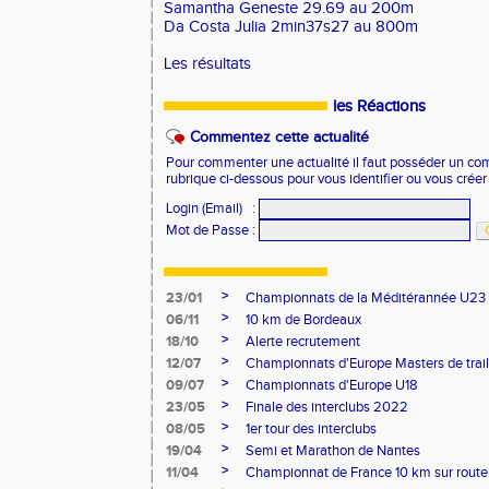
Samantha Geneste 29.69 au 200m
Da Costa Julia 2min37s27 au 800m
Les résultats
les Réactions
Commentez cette actualité
Pour commenter une actualité il faut posséder un compt
rubrique ci-dessous pour vous identifier ou vous crée
Login (Email)
:
Mot de Passe
:
>
23/01
Championnats de la Méditérannée U23
>
06/11
10 km de Bordeaux
>
18/10
Alerte recrutement
>
12/07
Championnats d'Europe Masters de trail
>
09/07
Championnats d'Europe U18
>
23/05
Finale des interclubs 2022
>
08/05
1er tour des interclubs
>
19/04
Semi et Marathon de Nantes
>
11/04
Championnat de France 10 km sur route