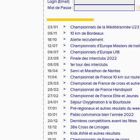
Login (Email)
:
Mot de Passe
:
>
23/01
Championnats de la Méditérannée U23
>
06/11
10 km de Bordeaux
>
18/10
Alerte recrutement
>
12/07
Championnats d'Europe Masters de trail
>
09/07
Championnats d'Europe U18
>
23/05
Finale des interclubs 2022
>
08/05
1er tour des interclubs
>
19/04
Semi et Marathon de Nantes
>
11/04
Championnat de France 10 km sur route
>
25/03
Championat de France de cross et autres
>
28/02
Championnat de France Handisport
>
27/02
Championnat de France Elite et Jeunes
>
24/01
Séjour Oxygénation à la Bourboule
>
17/01
Pré-régionaux et autres résutats du we
>
10/01
Pablo commence bien l'année 2022
>
20/12
Dernières compétitions avant les fêtes
>
13/12
38e Cross de Limoges
>
29/11
Kids Athlé et autres résultats
>
15/11
Championnats de France de cross