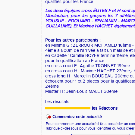
qualifiés pour les France.
Les deux équipes cross ÉLITES F et H sont qu
Montauban, pour les garçons les 7 athlètes
YOUSUF - EDOUARD - BENJAMIN - MARCEL
GUILLAUME). Et Maxime HACHET également su
Pour les autres participants :
en Minime G : ZERROUR MOHAMED 16ème -
4ème à 500m de l'arrivée a fait un malaise et
en Cadette : Camille BOYER termine 11ème, el
pour la qualification au France
en cross court F : Agathe TRONNET 19ème
en cross court H : Maxime HACHET 23ème,
cross long H : Marcellin BOUDEAU 20ème et
échouent pour 1 et 2 places pour la qualific
24ème
Master H : Jean-Louis MALET 30ème
Les résultats
les Réactions
Commentez cette actualité
Pour commenter une actualité il faut posséder un compt
rubrique ci-dessous pour vous identifier ou vous crée