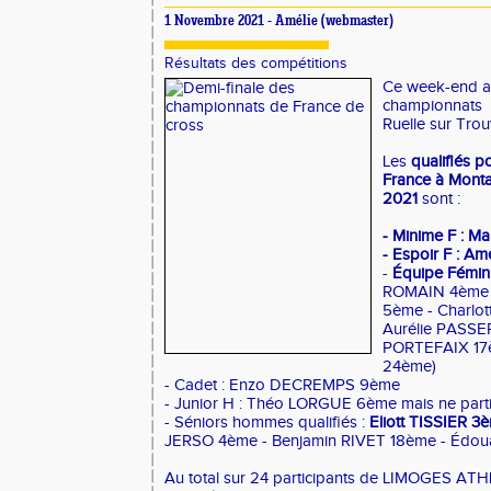
1 Novembre 2021 -
Amélie
(webmaster)
Résultats des compétitions
Ce week-end ava
championnats
Ruelle sur Trou
Les
qualifiés 
France à Mont
2021
sont :
- Minime F : 
- Espoir F : Am
-
Équipe Fémini
ROMAIN 4ème 
5ème - Charl
Aurélie PASS
PORTEFAIX 17
24ème)
- Cadet : Enzo DECREMPS 9ème
- Junior H : Théo LORGUE 6ème mais ne parti
- Séniors hommes qualifiés :
Eliott TISSIER 3
JERSO 4ème - Benjamin RIVET 18ème - Éd
Au total sur 24 participants de LIMOGES ATHL