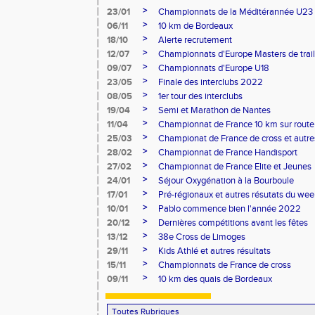
>
23/01
Championnats de la Méditérannée U23
>
06/11
10 km de Bordeaux
>
18/10
Alerte recrutement
>
12/07
Championnats d'Europe Masters de trail
>
09/07
Championnats d'Europe U18
>
23/05
Finale des interclubs 2022
>
08/05
1er tour des interclubs
>
19/04
Semi et Marathon de Nantes
>
11/04
Championnat de France 10 km sur route
>
25/03
Championat de France de cross et autres
>
28/02
Championnat de France Handisport
>
27/02
Championnat de France Elite et Jeunes
>
24/01
Séjour Oxygénation à la Bourboule
>
17/01
Pré-régionaux et autres résutats du we
>
10/01
Pablo commence bien l'année 2022
>
20/12
Dernières compétitions avant les fêtes
>
13/12
38e Cross de Limoges
>
29/11
Kids Athlé et autres résultats
>
15/11
Championnats de France de cross
>
09/11
10 km des quais de Bordeaux