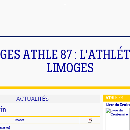
GES ATHLE 87 : L'ATHLÉ
LIMOGES
ACTUALITÉS
ATHLE.FR
Livre du Cente
in
Tweet
master)