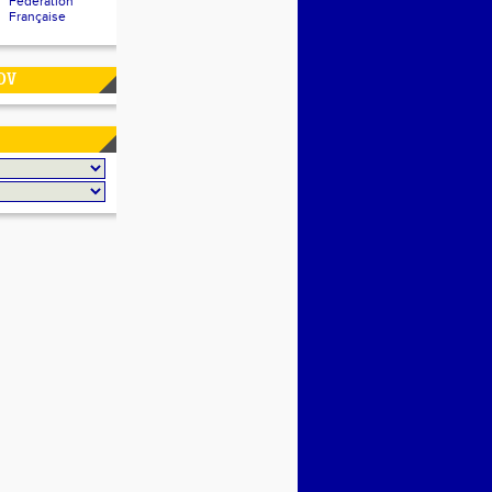
Fédération
Française
DV