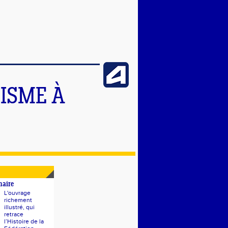
TISME À
naire
L'ouvrage
richement
illustré, qui
retrace
l’Histoire de la