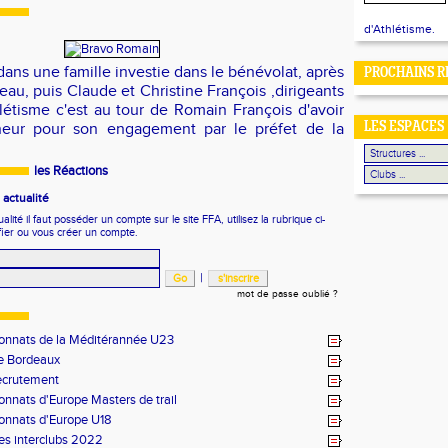
d'Athlétisme.
ans une famille investie dans le bénévolat, après
PROCHAINS R
au, puis Claude et Christine François ,dirigeants
létisme c'est au tour de Romain François d'avoir
neur pour son engagement par le préfet de la
LES ESPACES
les Réactions
actualité
ité il faut posséder un compte sur le site FFA, utilisez la rubrique ci-
fier ou vous créer un compte.
|
mot de passe oublié ?
nnats de la Méditérannée U23
e Bordeaux
recrutement
nnats d'Europe Masters de trail
nnats d'Europe U18
es interclubs 2022