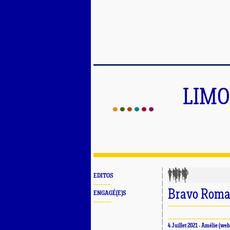
LIMO
EDITOS
Bravo Roma
ENGAGÉ(E)S
4 Juillet 2021 -
Amélie
(web