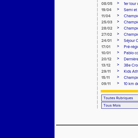
>
08/05
1er tour
>
19/04
Semi et
>
11/04
Champio
>
25/03
Champion
>
28/02
Champio
>
27/02
Champio
>
24/01
Séjour 
>
17/01
Pré-rég
>
10/01
Pablo c
>
20/12
Dernière
>
13/12
38e Cro
>
29/11
Kids Ath
>
15/11
Champio
>
09/11
10 km d