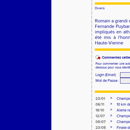
Divers
Romain a grandi d
Fernande Puybare
impliqués en ath
été mis à l'hon
Haute-Vienne
Commentez cette 
Pour commenter une actual
dessous pour vous identi
Login (Email)
:
Mot de Passe
:
>
23/01
Champio
>
06/11
10 km d
>
18/10
Alerte 
>
12/07
Champio
>
09/07
Champio
>
23/05
Finale d