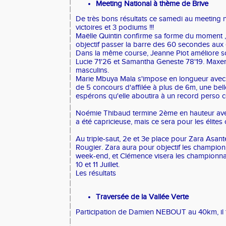
Meeting National à thème de Brive
De très bons résultats ce samedi au meeting na
victoires et 3 podiums !!!
Maëlle Quintin
confirme sa forme du moment , v
objectif passer la barre des 60 secondes aux
Dans la même course, Jeanne Piot améliore so
Lucie 71'26 et Samantha Geneste 78'19. Maxe
masculins.
Marie
Mbuya Mala
s'impose en longueur avec 
de 5 concours d'affilée à plus de 6m, une bell
espérons qu'elle aboutira à un record perso ce
Noémie Thibaud termine 2ème en hauteur ave
a été capricieuse, mais ce sera pour les élites
Au triple-saut, 2e et 3e place pour Zara Asan
Rougier. Zara aura pour objectif les champion
week-end, et Clémence visera les championna
10 et 11 Juillet.
Les résultats
Traversée de la Vallée Verte
Participation de Damien NEBOUT au 40km, il 