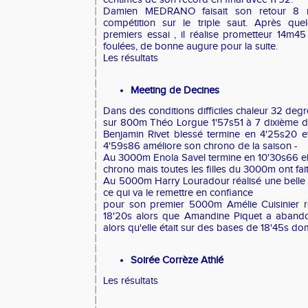
Damien MEDRANO faisait son retour 8 m
compétition sur le triple saut. Après que
premiers essai , il réalise prometteur 14m45
foulées, de bonne augure pour la suite.
Les résultats
Meeting de Decines
Dans des conditions difficiles chaleur 32 degr
sur 800m Théo Lorgue 1'57s51 à 7 dixième d
Benjamin Rivet blessé termine en 4'25s20 e
4'59s86 améliore son chrono de la saison -
Au 3000m Enola Savel termine en 10'30s66 el
chrono mais toutes les filles du 3000m ont fa
Au 5000m Harry Louradour réalisé une belle
ce qui va le remettre en confiance
pour son premier 5000m Amélie Cuisinier r
18'20s alors que Amandine Piquet a abando
alors qu'elle était sur des bases de 18'45s 
Soirée Corrèze Athlé
Les résultats