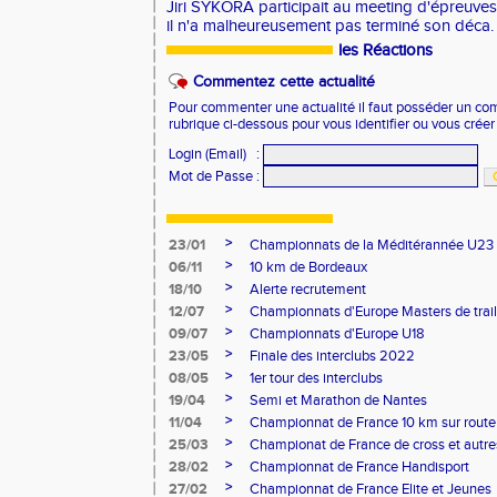
Jiri SYKORA participait au meeting d'épreuve
il n'a malheureusement pas terminé son déca.
les Réactions
Commentez cette actualité
Pour commenter une actualité il faut posséder un compt
rubrique ci-dessous pour vous identifier ou vous crée
Login (Email)
:
Mot de Passe
:
>
23/01
Championnats de la Méditérannée U23
>
06/11
10 km de Bordeaux
>
18/10
Alerte recrutement
>
12/07
Championnats d'Europe Masters de trail
>
09/07
Championnats d'Europe U18
>
23/05
Finale des interclubs 2022
>
08/05
1er tour des interclubs
>
19/04
Semi et Marathon de Nantes
>
11/04
Championnat de France 10 km sur route
>
25/03
Championat de France de cross et autres
>
28/02
Championnat de France Handisport
>
27/02
Championnat de France Elite et Jeunes