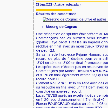
21 Juin 2021 -
Amélie
(webmaster)
Résultats des compétitions
Meeting de Cognac
Une délégation de sprinter était présent au 
Commençons par les hurdlers venu s’inviter
@palbo Faye cadet 1 réalise un impressionnan
récidive en final avec un monstrueux 10’93 
de peu +2,1.
Sa camarade hurdleuse Rejane Hamon, aussi
record de plus de 4 dixième pour venir titil
13’04 en série et 13’00 en final. Prometteur po
Les spécialistes n’étaient pas en reste avec d
Commençons par Marcia Dieuveil MAYOUMA-
et 10’70 en final légèrement ventée +2,1 qui a
record pour lui.
Clément VALLANCE 11’36 en série avec des diff
su résoudre en final avec un 11’11 idem avec +2,
constitué un nouveau record.
Lucas TEVES après un excellent départ en séri
en 11’20 record personnel et 11’17 en final +2,1.
Florent FOURGEAUD réalise en série 12´03 et 
centimes de son record en final avec 11’92.