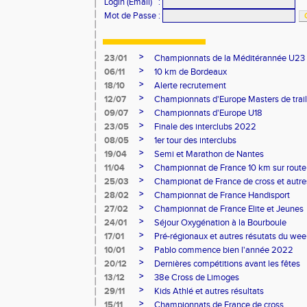
Login (Email)
:
Mot de Passe
:
>
23/01
Championnats de la Méditérannée U23
>
06/11
10 km de Bordeaux
>
18/10
Alerte recrutement
>
12/07
Championnats d'Europe Masters de trail
>
09/07
Championnats d'Europe U18
>
23/05
Finale des interclubs 2022
>
08/05
1er tour des interclubs
>
19/04
Semi et Marathon de Nantes
>
11/04
Championnat de France 10 km sur route
>
25/03
Championat de France de cross et autres
>
28/02
Championnat de France Handisport
>
27/02
Championnat de France Elite et Jeunes
>
24/01
Séjour Oxygénation à la Bourboule
>
17/01
Pré-régionaux et autres résutats du we
>
10/01
Pablo commence bien l'année 2022
>
20/12
Dernières compétitions avant les fêtes
>
13/12
38e Cross de Limoges
>
29/11
Kids Athlé et autres résultats
>
15/11
Championnats de France de cross