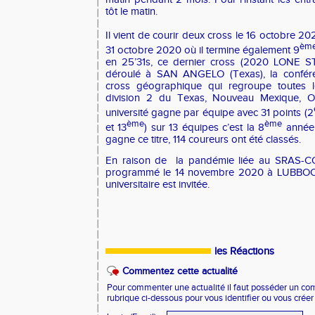
tôt le matin.
Il vient de courir deux cross le 16 octobre 20
èm
31 octobre 2020 où il termine également 9
en 25’31s, ce dernier cross (2020 LONE 
déroulé à SAN ANGELO (Texas), la confé
cross géographique qui regroupe toutes 
division 2 du Texas, Nouveau Mexique, O
université gagne par équipe avec 31 points (2
ème
ème
et 13
) sur 13 équipes c’est la 8
année 
gagne ce titre, 114 coureurs ont été classés.
En raison de la pandémie liée au SRAS-CO
programmé le 14 novembre 2020 à LUBBOCK
universitaire est invitée.
les Réactions
Commentez cette actualité
Pour commenter une actualité il faut posséder un compt
rubrique ci-dessous pour vous identifier ou vous crée