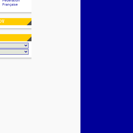
Fédération
Française
DV