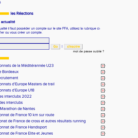
s
les Réactions
actualité
ité il faut posséder un compte sur le site FFA, utilisez la rubrique ci-
fier ou vous créer un compte.
|
mot de passe oublié ?
nnats de la Méditérannée U23
e Bordeaux
recrutement
nnats d'Europe Masters de trail
nnats d'Europe U18
es interclubs 2022
 des interclubs
 Marathon de Nantes
nnat de France 10 km sur route
at de France de cross et autres résultats running
nnat de France Handisport
nnat de France Elite et Jeunes