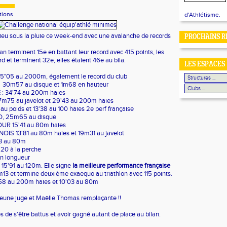
tions
d'Athlétisme.
 lieu sous la pluie ce week-end avec une avalanche de records
PROCHAINS R
an terminent 15e en battant leur record avec 415 points, les
ord et terminent 32e, elles étaient 46e au bila.
LES ESPACES
25"05 au 2000m, également le record du club
: 30m57 au disque
et 1m68 en hauteur
: 34'74 au 200m haies
7m75 au javelot et
29'43 au 200m haies
 au poids et
13'38 au 100 haies 2e perf française
, 25m65 au disque
R 15'41 au 80m haies
OIS 13'81 au 80m haies et
19m31 au javelot
43 au 80m
20 à la perche
n longueur
5'91 au 120m. Elle signe
la meilleure performance française
2m13 et termine deuxième exaequo au triathlon avec 115 points.
9'58 au 200m haies et
10'03 au 80m
 jeune juge et Maëlle Thomas remplaçante !!
s de s'être battus et avoir gagné autant de place au bilan.