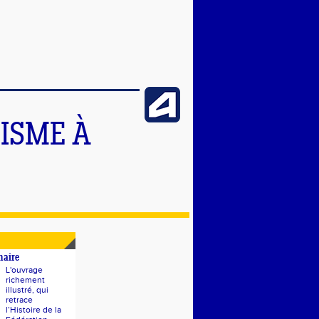
TISME À
naire
L'ouvrage
richement
illustré, qui
retrace
l’Histoire de la