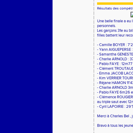
Résultats des compéti
Une belle finale a eu
personnels.
Les garçons 31e au bil
filles battent leur rec
- Camille BOYER : 7'
- Yann AIGUEPERSE 
- Samantha GENESTE 
- Charlie ARNOLD : 3
- Pablo FAYE : 12m77
- Clément TROUTAUD
- Emma JACOB LACOU
- Kim VERRIER TOURN
- Réjane HAMON 11'
- Charlie ARNOLD 3m
- Pablo FAYE 6m26 e
- Clémence ROUGIER 1
au triple saut avec 1
- Cyril LAPOIRIE : 2
Merci à Charles Bel ,
Bravo à tous les jeune