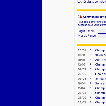
Les résultats complet
Commentez cette 
Pour commenter une actual
dessous pour vous identi
Login (Email)
:
Mot de Passe
:
>
23/01
Champio
>
06/11
10 km d
>
18/10
Alerte 
>
12/07
Champio
>
09/07
Champio
>
23/05
Finale d
>
08/05
1er tour
>
19/04
Semi et
>
11/04
Champio
>
25/03
Champion
>
28/02
Champio
>
27/02
Champio