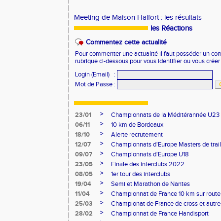
Meeting de Maison Halfort :
les résultats
les Réactions
Commentez cette actualité
Pour commenter une actualité il faut posséder un compt
rubrique ci-dessous pour vous identifier ou vous crée
Login (Email)
:
Mot de Passe
:
>
23/01
Championnats de la Méditérannée U23
>
06/11
10 km de Bordeaux
>
18/10
Alerte recrutement
>
12/07
Championnats d'Europe Masters de trail
>
09/07
Championnats d'Europe U18
>
23/05
Finale des interclubs 2022
>
08/05
1er tour des interclubs
>
19/04
Semi et Marathon de Nantes
>
11/04
Championnat de France 10 km sur route
>
25/03
Championat de France de cross et autres
>
28/02
Championnat de France Handisport