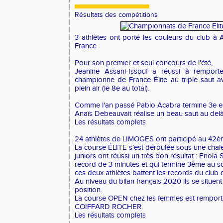
Résultats des compétitions
3 athlètes ont porté les couleurs du club à
France
Pour son premier et seul concours de l'été,
Jeanine Assani-Issouf
a réussi à remport
championne de France Élite au triple saut a
plein air (le 8e au total).
Comme l'an passé Pablo Acabra termine 3e es
Anaïs Debeauvait réalise un beau saut au delà
Les résultats complets
24 athlètes de LIMOGES ont participé au
42è
La course ÉLITE s’est déroulée sous une chale
juniors ont réussi un très bon résultat : Enola
record de 3 minutes et qui termine 3ème au sc
ces deux athlètes battent les records du club 
Au niveau du bilan français 2020 ils se situen
position.
La course OPEN chez les femmes est remport
COIFFARD ROCHER.
Les résultats complets