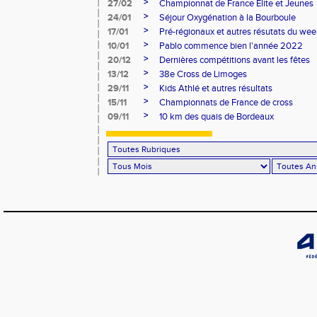
>
27/02
Championnat de France Elite et Jeunes
>
24/01
Séjour Oxygénation à la Bourboule
>
17/01
Pré-régionaux et autres résutats du we
>
10/01
Pablo commence bien l'année 2022
>
20/12
Dernières compétitions avant les fêtes
>
13/12
38e Cross de Limoges
>
29/11
Kids Athlé et autres résultats
>
15/11
Championnats de France de cross
>
09/11
10 km des quais de Bordeaux