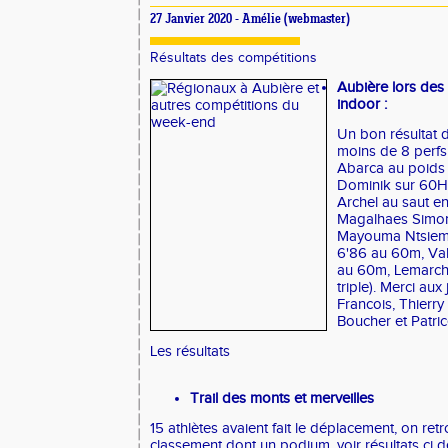
27 Janvier 2020 -
Amélie
(webmaster)
Résultats des compétitions
Aubière lors de
indoor :
Un bon résultat 
moins de 8 perfs
Abarca au poids 
Dominik sur 60H
Archel au saut e
Magalhaes Simon
Mayouma Ntsiemo
6'86 au 60m, Val
au 60m, Lemarch
triple). Merci au
Francois, Thierr
Boucher et Patri
Les résultats
Trail des monts et merveilles
15 athlètes avaient fait le déplacement, on ret
classement dont un podium, voir résultats ci 