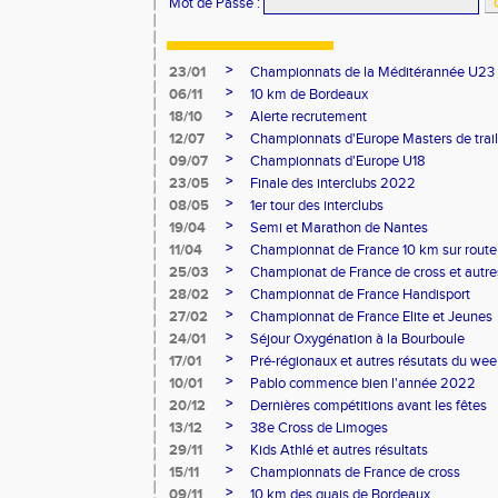
Mot de Passe
:
>
23/01
Championnats de la Méditérannée U23
>
06/11
10 km de Bordeaux
>
18/10
Alerte recrutement
>
12/07
Championnats d'Europe Masters de trail
>
09/07
Championnats d'Europe U18
>
23/05
Finale des interclubs 2022
>
08/05
1er tour des interclubs
>
19/04
Semi et Marathon de Nantes
>
11/04
Championnat de France 10 km sur route
>
25/03
Championat de France de cross et autres
>
28/02
Championnat de France Handisport
>
27/02
Championnat de France Elite et Jeunes
>
24/01
Séjour Oxygénation à la Bourboule
>
17/01
Pré-régionaux et autres résutats du we
>
10/01
Pablo commence bien l'année 2022
>
20/12
Dernières compétitions avant les fêtes
>
13/12
38e Cross de Limoges
>
29/11
Kids Athlé et autres résultats
>
15/11
Championnats de France de cross
>
09/11
10 km des quais de Bordeaux