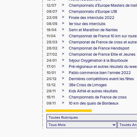
>
12/07
Championnats d'Europe Masters de trail
>
09/07
Championnats d'Europe U18
>
23/05
Finale des interclubs 2022
>
08/05
1er tour des interclubs
>
19/04
Semi et Marathon de Nantes
>
11/04
Championnat de France 10 km sur route
>
25/03
Championat de France de cross et autres
>
28/02
Championnat de France Handisport
>
27/02
Championnat de France Elite et Jeunes
>
24/01
Séjour Oxygénation à la Bourboule
>
17/01
Pré-régionaux et autres résutats du we
>
10/01
Pablo commence bien l'année 2022
>
20/12
Dernières compétitions avant les fêtes
>
13/12
38e Cross de Limoges
>
29/11
Kids Athlé et autres résultats
>
15/11
Championnats de France de cross
>
09/11
10 km des quais de Bordeaux