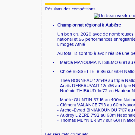
Résultats des compétitions
Championnat régional à Aubière
Un bon cru 2020 avec de nombreuses 
national et 56 performances enregistrée
Limoges Athlé
Au total ils sont 10 à avoir réalisé une 
- Marcia MAYOUMA-NTSIEMO 6'81 au 6
- Chloé BESSETTE 8'86 sur 60H Natio
- Théa BONNEAU 12m49 au triple Natio
- Anaïs DEBEAUVAIT 12m36 au triple N
- Noémie THIBAUD 1m72 en Hauteur Na
- Maëlle QUINTIN 57'16 au 400m Natio
- Clément VALANCE 7'13 au 60m Nation
- Archel-Evrad BINIAKOUNOU 7'07 au 
- Audrey LIZERE 7'92 au 60m National
- Thomas MEYNIER 8'17 sur 60H Nation
Les résultats complets