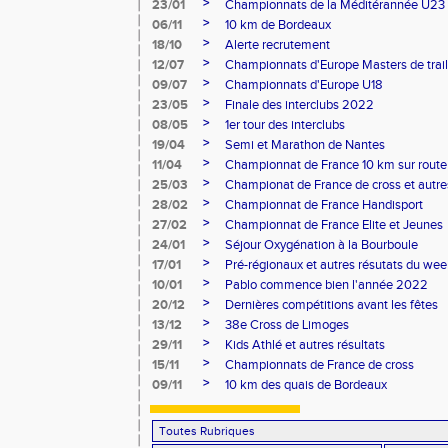
>
23/01
Championnats de la Méditérannée U23
>
06/11
10 km de Bordeaux
>
18/10
Alerte recrutement
>
12/07
Championnats d'Europe Masters de trail
>
09/07
Championnats d'Europe U18
>
23/05
Finale des interclubs 2022
>
08/05
1er tour des interclubs
>
19/04
Semi et Marathon de Nantes
>
11/04
Championnat de France 10 km sur route
>
25/03
Championat de France de cross et autres
>
28/02
Championnat de France Handisport
>
27/02
Championnat de France Elite et Jeunes
>
24/01
Séjour Oxygénation à la Bourboule
>
17/01
Pré-régionaux et autres résutats du we
>
10/01
Pablo commence bien l'année 2022
>
20/12
Dernières compétitions avant les fêtes
>
13/12
38e Cross de Limoges
>
29/11
Kids Athlé et autres résultats
>
15/11
Championnats de France de cross
>
09/11
10 km des quais de Bordeaux