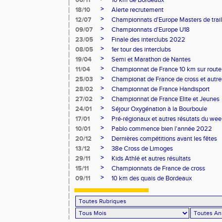
06/11
10 km de Bordeaux
>
18/10
Alerte recrutement
>
12/07
Championnats d'Europe Masters de trail
>
09/07
Championnats d'Europe U18
>
23/05
Finale des interclubs 2022
>
08/05
1er tour des interclubs
>
19/04
Semi et Marathon de Nantes
>
11/04
Championnat de France 10 km sur route
>
25/03
Championat de France de cross et autres
>
28/02
Championnat de France Handisport
>
27/02
Championnat de France Elite et Jeunes
>
24/01
Séjour Oxygénation à la Bourboule
>
17/01
Pré-régionaux et autres résutats du we
>
10/01
Pablo commence bien l'année 2022
>
20/12
Dernières compétitions avant les fêtes
>
13/12
38e Cross de Limoges
>
29/11
Kids Athlé et autres résultats
>
15/11
Championnats de France de cross
>
09/11
10 km des quais de Bordeaux