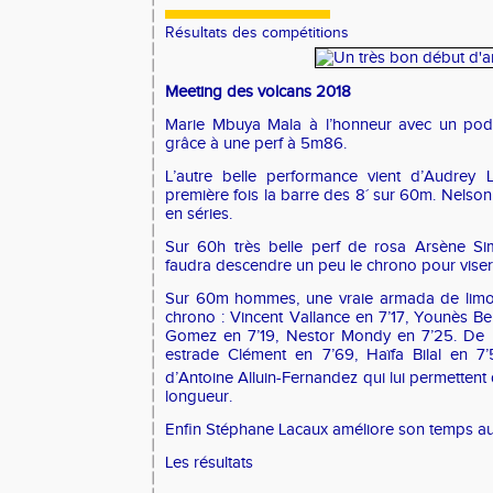
Résultats des compétitions
Meeting des volcans 2018
Marie Mbuya Mala à l’honneur avec un pod
grâce à une perf à 5m86.
L’autre belle performance vient d’Audrey 
première fois la barre des 8´ sur 60m. Nelson 
en séries.
Sur 60h très belle perf de rosa Arsène Sim
faudra descendre un peu le chrono pour viser 
Sur 60m
hommes, une vraie armada de limo
chrono : Vincent Vallance en 7’17, Younès B
Gomez en 7’19, Nestor Mondy en 7’25. De b
estrade Clément en 7’69, Haïfa Bilal en 7
d’Antoine Alluin-Fernandez qui lui permettent
longueur.
Enfin Stéphane Lacaux améliore son temps 
Les résultats