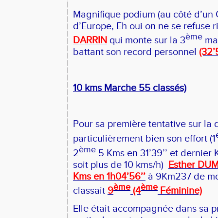
Magnifique podium (au côté d’un
d’Europe, Eh oui on ne se refuse r
ème
DARRIN
qui monte sur la 3
mar
battant son record personnel
(32’5
10 kms Marche 55 classés)
Pour sa première tentative sur la 
particulièrement bien son effort (1
ème
2
5 Kms en 31’39’’ et dernier
soit plus de 10 kms/h)
Esther DUMA
Kms en 1h04’56’’
à 9Km237 de mo
ème
ème
classait
9
(4
Féminine)
Elle était accompagnée dans sa