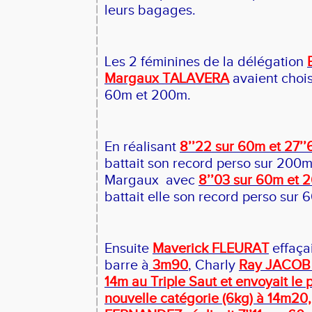
leurs bagages.
Les 2 féminines de la délégation
Margaux TALAVERA
avaient chois
60m et 200m.
En réalisant
8’’22 sur 60m et 27’
battait son record perso sur 200m
Margaux
avec
8’’03 sur 60m et 
battait elle son record perso sur 
Ensuite
Maverick FLEURAT
effaçai
barre à
3m90
, Charly
Ray JACOB 
14m au Triple Saut et envoyait le 
nouvelle catégorie (6kg) à 14m20