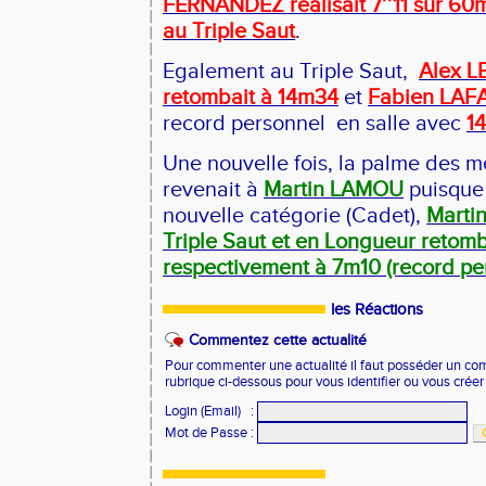
FERNANDEZ réalisait 7’’11 sur 60m
au Triple Saut
.
Egalement au Triple Saut,
Alex 
retombait à 14m34
et
Fabien LAF
record personnel
en salle avec
1
Une nouvelle fois, la palme des me
revenait à
Martin LAMOU
puisque 
nouvelle catégorie (Cadet),
Martin
Triple Saut et en Longueur retomb
respectivement à 7m10 (record pe
les Réactions
Commentez cette actualité
Pour commenter une actualité il faut posséder un compt
rubrique ci-dessous pour vous identifier ou vous crée
Login (Email)
:
Mot de Passe
: