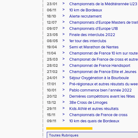
>
23/01
Championnats de la Méditérannée U23
>
06/11
10 km de Bordeaux
>
18/10
Alerte recrutement
>
12/07
Championnats d'Europe Masters de trail
>
09/07
Championnats d'Europe U18
>
23/05
Finale des interclubs 2022
>
08/05
1er tour des interclubs
>
19/04
Semi et Marathon de Nantes
>
11/04
Championnat de France 10 km sur route
>
25/03
Championat de France de cross et autres
>
28/02
Championnat de France Handisport
>
27/02
Championnat de France Elite et Jeunes
>
24/01
Séjour Oxygénation à la Bourboule
>
17/01
Pré-régionaux et autres résutats du we
>
10/01
Pablo commence bien l'année 2022
>
20/12
Dernières compétitions avant les fêtes
>
13/12
38e Cross de Limoges
>
29/11
Kids Athlé et autres résultats
>
15/11
Championnats de France de cross
>
09/11
10 km des quais de Bordeaux