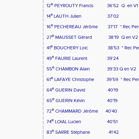
e
12
PEYROUTY Francis
36’52
Q
en V1
e
14
LAUTH Julien
37’02
e
16
PECHEREAU Jérôme
37’17
* Rec Pe
e
27
MAUSSET Gérard
38’19
Q en V2
e
41
BOUCHERY Loïc
38’53
* Rec Pe
e
49
FAURIE Laurent
39’24
e
55
CHAMBON Alain
39’33 Q en V2
e
61
LAFAYE Christophe
39’59
* Rec Pe
e
64
GUERIN David
40’19
e
65
GUERIN Kévin
40’19
e
72
CHAMMARD Jérôme
40’40
e
74
LOIAL Lucien
40’51
e
83
SARRE Stéphane
41’42