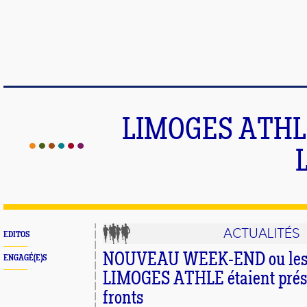
LIMOGES ATHLE
ACTUALITÉS
EDITOS
NOUVEAU WEEK-END ou les a
ENGAGÉ(E)S
LIMOGES ATHLE étaient présen
fronts