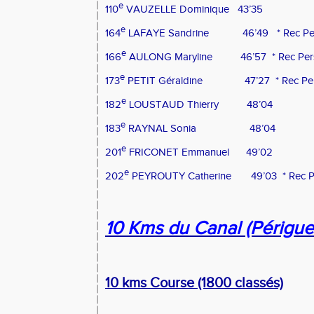
e
110
VAUZELLE Dominique
43’35
e
164
LAFAYE Sandrine
46’49
* Rec P
e
166
AULONG Maryline
46’57
* Rec Pe
e
173
PETIT Géraldine
47’27
* Rec Pe
e
182
LOUSTAUD Thierry
48’04
e
183
RAYNAL Sonia
48’04
e
201
FRICONET Emmanuel
49’02
e
202
PEYROUTY Catherine
49’03
* Rec 
10 Kms du Canal (Périgue
10 kms Course (1800 classés)