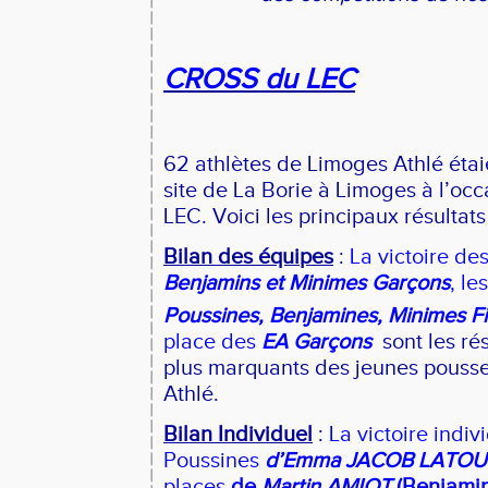
CROSS du LEC
62 athlètes de Limoges Athlé étai
site de La Borie à Limoges à l’oc
LEC. Voici les principaux résultats 
Bilan des équipes
:
La victoire de
Benjamins et Minimes Garçons
, l
Poussines, Benjamines, Minimes Fi
place des
EA Garçons
sont les rés
plus marquants des jeunes pouss
Athlé.
Bilan Individuel
:
La victoire indiv
Poussines
d’Emma JACOB LATOU
places
de
Martin AMIOT
(Benjamin