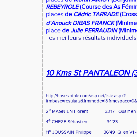
REBEYROLE
(Course des As Fémin
places
de
Cédric TARRADE
(Cross
d’Anouck DIBAS FRANCK
(Minime 
place
de
Julie PERRAUDIN
(Minime
les meilleurs résultats individuels
10 Kms St PANTALEON (3
http://bases.athle.com/asp.net/liste.aspx?
frmbase=resultats&frmmode=1&frmespace=0&
e
2
MAGNIEN Florent
33’17
Qualif en
e
4
CHEZE Sébastien
34’23
e
11
JOUSSAIN Philippe
36’49
Q
en V1 