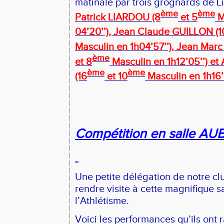
matinale par trois grognards de 
ème
ème
Patrick LIARDOU (8
et 5
M
04’20’’), Jean Claude GUILLON (1
Masculin en 1h04’57’’), Jean Mar
ème
et 8
Masculin en 1h12’05’’) e
ème
ème
(16
et 10
Masculin en 1h16’5
Compétition en salle AU
Une petite délégation de notre cl
rendre visite à cette magnifique s
l’Athlétisme.
Voici les performances qu’ils ont