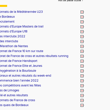
mot de passe oublié ?
nnats de la Méditérannée U23
e Bordeaux
recrutement
nnats d'Europe Masters de trail
nnats d'Europe U18
es interclubs 2022
 des interclubs
 Marathon de Nantes
nnat de France 10 km sur route
at de France de cross et autres résultats running
nnat de France Handisport
nnat de France Elite et Jeunes
Oxygénation à la Bourboule
ionaux et autres résutats du week-end
ommence bien l'année 2022
s compétitions avant les fêtes
ss de Limoges
lé et autres résultats
nnats de France de cross
es quais de Bordeaux