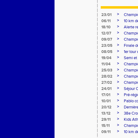
>
23/01
Champio
>
06/11
10 km d
>
18/10
Alerte 
>
12/07
Champio
>
09/07
Champio
>
23/05
Finale d
>
08/05
1er tour
>
19/04
Semi et
>
11/04
Champio
>
25/03
Champion
>
28/02
Champio
>
27/02
Champio
>
24/01
Séjour 
>
17/01
Pré-rég
>
10/01
Pablo c
>
20/12
Dernière
>
13/12
38e Cro
>
29/11
Kids Ath
>
15/11
Champio
>
09/11
10 km d