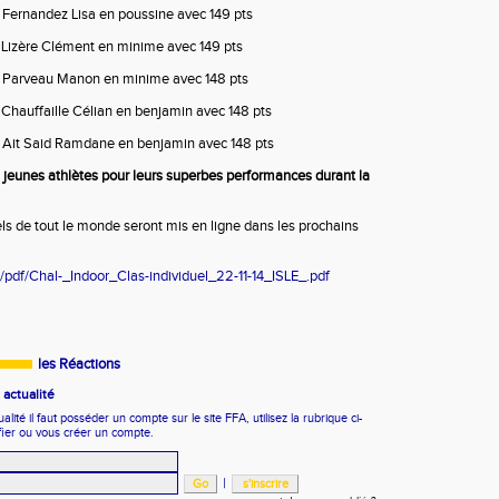
 Fernandez Lisa en poussine avec 149 pts
 Lizère Clément en minime avec 149 pts
 Parveau Manon en minime avec 148 pts
Chauffaille Célian en benjamin avec 148 pts
 Ait Said Ramdane en benjamin avec 148 pts
os jeunes athlètes pour leurs superbes performances durant la
els de tout le monde seront mis en ligne dans les prochains
pdf/Chal-_Indoor_Clas-individuel_22-11-14_ISLE_.pdf
les Réactions
actualité
ité il faut posséder un compte sur le site FFA, utilisez la rubrique ci-
fier ou vous créer un compte.
|