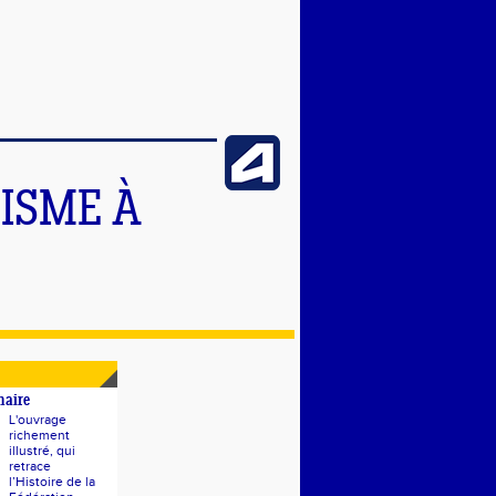
TISME À
naire
L'ouvrage
richement
illustré, qui
retrace
l’Histoire de la