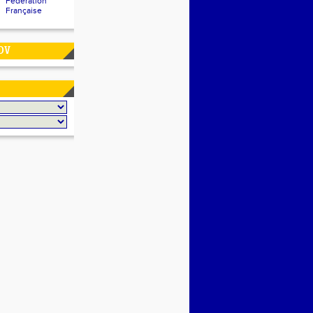
Fédération
Française
DV