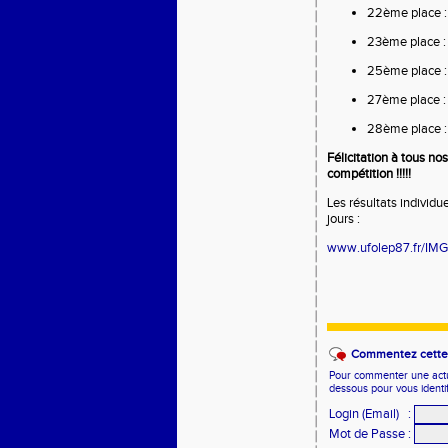
22ème place :
23ème place :
25ème place :
27ème place : 
28ème place :
Félicitation à tous n
compétition !!!!!
Les résultats individu
jours :
www.ufolep87.fr/IMG/
Commentez cette 
Pour commenter une actual
dessous pour vous identi
Login (Email)
:
Mot de Passe
: