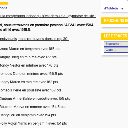
tions
d'Athlétisme.
ur la compétition Indoor qui s'est déroulé au gymnase de Isle :
PROCHAINS R
l, nous retrouvons en première position l'ALVAL avec 1584
s athlé avec 1518.5.
LES ESPACES
ndividuels, nous retrouvons dans le top 30 :
Amiot Martin en benjamin avec 185 pts
Tanguy Brieg en minime avec 177 pts
Mondy Nestor en minime avec 176 pts
Somsois Dune en minime avec 166.5 pts
Piegay Marco en minime avec 163 pts
Somsois Perle en poussine avec 157 pts
 Chateau Anne-Sphie en cadette avec 155 pts
 Boucher Maeva en minime avec 154.5 pts
Henry Lou en benjamin avec 154 pts
Folly Adjon Yanis en benjamin avec 151 pts