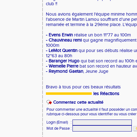
club !!
Nous avions également l'équipe minime homme 
l'absence de Martin Lamou souffrant d'une peti
remaniée et termine à la 29ème place. L'équi
- Evens Erwin
réalise un bon 11"77 au 100m
- Chauvineau remi
qui gagne magnifiquement 
1000m
- LeMot Quentin
qui pour ses débuts réalise 
12"63 au 80h
- Baranger Hugo
qui bat son record au 100h e
- Wemelle Pierre
bat son record en hauteur a
- Reymond Gaetan
, Jeune Juge
Bravo à tous pour ces beaux résultats
les Réactions
Commentez cette actualité
Pour commenter une actualité il faut posséder un compt
rubrique ci-dessous pour vous identifier ou vous crée
Login (Email)
:
Mot de Passe
: