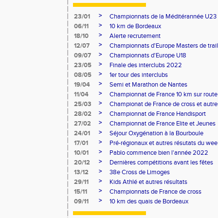
>
23/01
Championnats de la Méditérannée U23
>
06/11
10 km de Bordeaux
>
18/10
Alerte recrutement
>
12/07
Championnats d'Europe Masters de trail
>
09/07
Championnats d'Europe U18
>
23/05
Finale des interclubs 2022
>
08/05
1er tour des interclubs
>
19/04
Semi et Marathon de Nantes
>
11/04
Championnat de France 10 km sur route
>
25/03
Championat de France de cross et autres
>
28/02
Championnat de France Handisport
>
27/02
Championnat de France Elite et Jeunes
>
24/01
Séjour Oxygénation à la Bourboule
>
17/01
Pré-régionaux et autres résutats du we
>
10/01
Pablo commence bien l'année 2022
>
20/12
Dernières compétitions avant les fêtes
>
13/12
38e Cross de Limoges
>
29/11
Kids Athlé et autres résultats
>
15/11
Championnats de France de cross
>
09/11
10 km des quais de Bordeaux