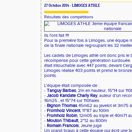
27 Octobre 2014 - LIMOGES ATHLE
Résultats des compétitions
Ils l'ont fait !!!!
Pour la première fois à Limoges, une équipe 
de la finale nationale regroupant les 32 meill
Les cadets de Limoges athlè ont donc pris le
récompense pour cette génération surdouée. L
était intouchable avec 447 points, devant Cer
Limoges réalise 403 points et prend le bronze,
points.
L'équipe était composée de :
-
Tanguy Barbas
, 2m en hauteur, 15"14 sur 110
-
Jacob Kandate Charly Ray
, auteur d'un rec
16m25 , et 15"74 sur 110haies
-
Bignon Thomas
45m62 au javelot et 3m75 à
-
Fromholz Vincent
, 11"87 au 100m
-
Fromholz Robin
, 12m05 au triple et 40m71 au
-
Mouton Thibault
, 2"12 au 800m
-
Romain Francois
, Jeune juge
Un grand bravo à cette équipe qui écrit une be