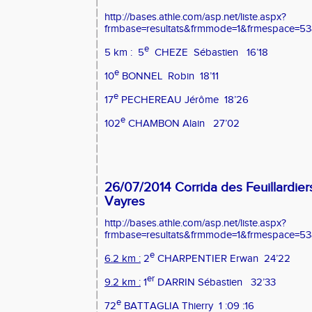
http://bases.athle.com/asp.net/liste.aspx?
frmbase=resultats&frmmode=1&frmespace=53
e
5 km :
5
CHEZE
Sébastien
16’18
e
10
BONNEL
Robin
18’11
e
17
PECHEREAU Jérôme
18’26
e
102
CHAMBON Alain
27’02
26/07/2014 Corrida des Feuillardier
Vayres
http://bases.athle.com/asp.net/liste.aspx?
frmbase=resultats&frmmode=1&frmespace=53
e
6.2 km :
2
CHARPENTIER Erwan
24’22
er
9.2 km :
1
DARRIN Sébastien
32’33
e
72
BATTAGLIA Thierry
1 :09 :16