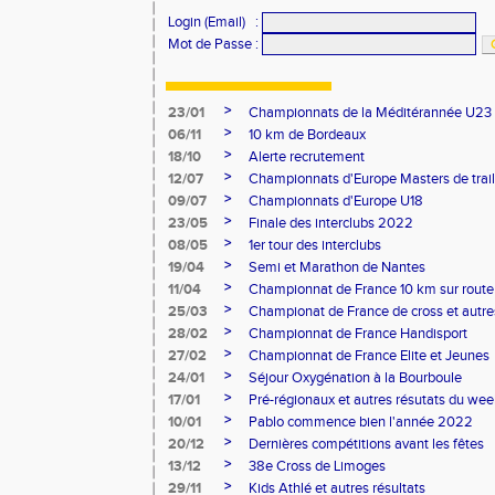
Login (Email)
:
Mot de Passe
:
>
23/01
Championnats de la Méditérannée U23
>
06/11
10 km de Bordeaux
>
18/10
Alerte recrutement
>
12/07
Championnats d'Europe Masters de trail
>
09/07
Championnats d'Europe U18
>
23/05
Finale des interclubs 2022
>
08/05
1er tour des interclubs
>
19/04
Semi et Marathon de Nantes
>
11/04
Championnat de France 10 km sur route
>
25/03
Championat de France de cross et autres
>
28/02
Championnat de France Handisport
>
27/02
Championnat de France Elite et Jeunes
>
24/01
Séjour Oxygénation à la Bourboule
>
17/01
Pré-régionaux et autres résutats du we
>
10/01
Pablo commence bien l'année 2022
>
20/12
Dernières compétitions avant les fêtes
>
13/12
38e Cross de Limoges
>
29/11
Kids Athlé et autres résultats