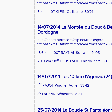
frmbase=resultats&frmmode=1&frmespace=53
e
5 km :
10
KLEIN Guillaume
30’21
14/07/2014 La Montée du Doux à Be
Dordogne
http://bases.athle.com/asp.net/liste.aspx?
frmbase=resultats&frmmode=1&frmespace=53
e
13.6 km :
100
RAYNAL Sonia
1 :19 :05
e
28.8 km :
10
LOUSTAUD Thierry 2 :29 50
14/07/2014 Les 10 km d’Agonac (24
er
1
PAJOT Wagner Adrien 33’42
e
3
DARRIN Sébastien 34’37
25/07/2014 La Boucle St Pantaléonn