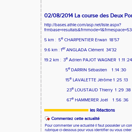
02/08/2014 La course des Deux Po
http://bases.athle.com/asp.net/liste.aspx?
frmbase=resultats&frmmode=1&frmespace=53
e
5 km :
5
CHARPENTIER Erwan
18’57
er
9.6 km : 1
ANGLADA Clément
34’32
e
19.2 km :
3
Adrien PAJOT WAGNER
1 :11 :24
e
5
DARRIN Sébastien
1 :14 :30
e
15
LAVALETTE Jérôme 1 :25 :13
e
23
LOUSTAUD Thierry
1 :29 :38
e
67
HAMMERER Joël
1 :56 :36
les Réactions
Commentez cette actualité
Pour commenter une actualité il faut posséder un compt
rubrique ci-dessous pour vous identifier ou vous crée