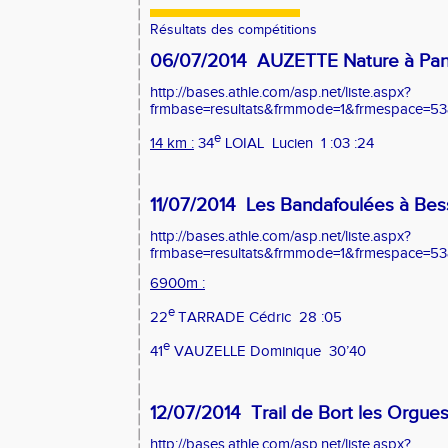
Résultats des compétitions
06/07/2014
AUZETTE Nature à Pan
http://bases.athle.com/asp.net/liste.aspx?
frmbase=resultats&frmmode=1&frmespace=53
e
14 km :
34
LOIAL
Lucien
1 :03 :24
11/07/2014
Les Bandafoulées à Bes
http://bases.athle.com/asp.net/liste.aspx?
frmbase=resultats&frmmode=1&frmespace=53
6900m :
e
22
TARRADE Cédric
28 :05
e
41
VAUZELLE Dominique
30’40
12/07/2014
Trail de Bort les Orgue
http://bases.athle.com/asp.net/liste.aspx?