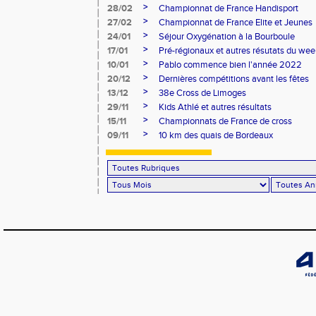
>
28/02
Championnat de France Handisport
>
27/02
Championnat de France Elite et Jeunes
>
24/01
Séjour Oxygénation à la Bourboule
>
17/01
Pré-régionaux et autres résutats du we
>
10/01
Pablo commence bien l'année 2022
>
20/12
Dernières compétitions avant les fêtes
>
13/12
38e Cross de Limoges
>
29/11
Kids Athlé et autres résultats
>
15/11
Championnats de France de cross
>
09/11
10 km des quais de Bordeaux