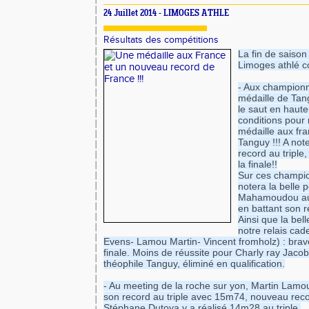
24 Juillet 2014 - LIMOGES ATHLE
Résultats des compétitions
La fin de saison 
Limoges athlé co
- Aux championna
médaille de Tan
le saut en hauteu
conditions pour
médaille aux fr
Tanguy !!! A note
record au triple,
la finale!!

Sur ces champio
notera la belle 
Mahamoudou au t
en battant son 
Ainsi que la bell
notre relais cad
Evens- Lamou Martin- Vincent fromholz) : bravo 
finale. Moins de réussite pour Charly ray Jacob
théophile Tanguy, éliminé en qualification.

- Au meeting de la roche sur yon, Martin Lamou 
son record au triple avec 15m74, nouveau recor
Stéphane Dutoya y a réalisé 14m28 au triple.
