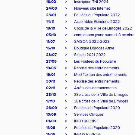
16/02
>
Inscription TNI 2024
24/03
>
Nouveau site internet
23/01
>
Foulées du Populaire 2022
14/11
>
Assemblée Générale 2022
18/10
>
Cross de la Ville de Limoges 2022
05/10
>
compétition jeune samedi 8 octobre
11/07
>
SAISON 2022-2023
15/10
>
Boutique Limoges Athlé
23/07
>
Saison 2021-2022
27/05
>
Les Foulées du Populaire
19/05
>
Reprise des entraînements
19/01
>
Modification des entraînements
30/11
>
Reprise des entrainements
02/11
>
Arrêts des entrainements
28/10
>
38e cross de la Ville de Limoges
17/10
>
38e cross de la Ville de Limoges
26/09
>
Foulées du Populaire 2020
10/09
>
Services Civiques
01/09
>
INFO REPRISE
11/06
>
Foulées du Populaire 2020
11/06
>
INFOS REPRISE