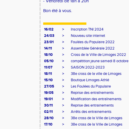
- Vendredi de 18h à 20h
Bon été à vous.
16/02
>
Inscription TNI 2024
24/03
>
Nouveau site internet
23/01
>
Foulées du Populaire 2022
14/11
>
Assemblée Générale 2022
18/10
>
Cross de la Ville de Limoges 2022
05/10
>
compétition jeune samedi 8 octobre
11/07
>
SAISON 2022-2023
18/11
>
38e cross de la ville de Limoges
15/10
>
Boutique Limoges Athlé
27/05
>
Les Foulées du Populaire
19/05
>
Reprise des entraînements
19/01
>
Modification des entraînements
30/11
>
Reprise des entrainements
02/11
>
Arrêts des entrainements
28/10
>
38e cross de la Ville de Limoges
17/10
>
38e cross de la Ville de Limoges