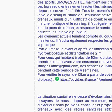
des sports, LIMOGES ATHLE maintient ses cré
Les horaires d’entrainement restent les même
depuis le couvre-feu à 19h. Tous les licenciés
(à vol d'oiseau) du stade de Beaublanc peuvent
créneaux, munis d'un justificatif de domicile e
marche nordique et le running, il faut égaleme
km du point de départ, et respecter le nomb
éducateur sur la voie publique.
Les créneaux actuels tenaient compte du couvr
maintenus. Il faudra également respecter les 
la pratique:
Port du masque avant et aprés, désinfection 
hydroalcoolique et distanciation de 2 m.
Pour ceux qui habitent à plus de 10km du stad
prendre contact avec votre entraineur ou avec 
limoges.athle@gmail.com, des séances ou vidé
pendant cette période de 4 semaines.
Pour vérifier le rayon de 10km à partir de votre
d'oiseau) :
https://covid.esrifrance.fr/perime
La situation sanitaire ne cesse d'évoluer ainsi
essayons de nous adapter au maximum, not
d'extérieur nous pouvons continuer et prop
créneaux avec des règles sanitaires stric