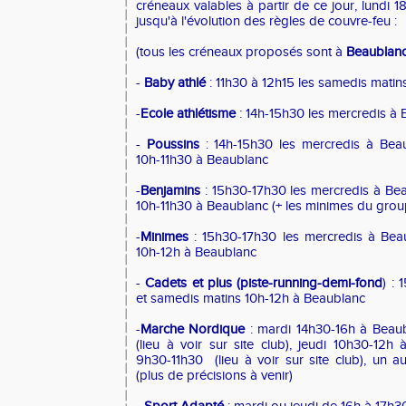
créneaux valables à partir de ce jour, lundi 1
jusqu'à l'évolution des règles de couvre-feu :
(tous les créneaux proposés sont à
Beaublan
-
Baby athlé
: 11h30 à 12h15 les samedis mati
-
Ecole athlétisme
: 14h-15h30 les mercredis à
-
Poussins
: 14h-15h30 les mercredis à Bea
10h-11h30 à Beaublanc
-
Benjamins
: 15h30-17h30 les mercredis à Be
10h-11h30 à Beaublanc (+ les minimes du gro
-
Minimes
: 15h30-17h30 les mercredis à Bea
10h-12h à Beaublanc
-
Cadets et plus (piste-running-demi-fond
) :
et samedis matins 10h-12h à Beaublanc
-
Marche Nordique
: mardi 14h30-16h à Beaub
(lieu à voir sur site club), jeudi 10h30-12
9h30-11h30 (lieu à voir sur site club), un a
(plus de précisions à venir)