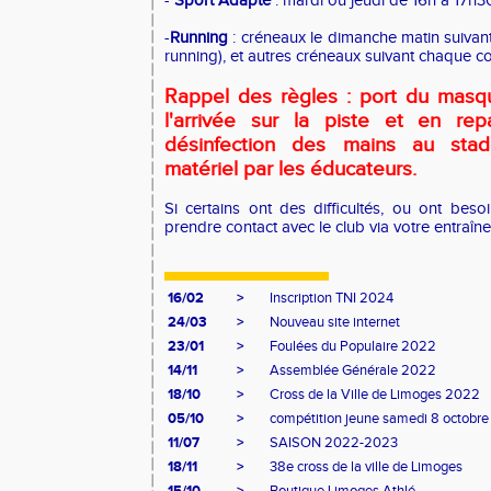
-
Sport Adapté
: mardi ou jeudi de 16h à 17h3
-
Running
: créneaux le dimanche matin suivan
running), et autres créneaux suivant chaque c
Rappel des règles : port du masqu
l'arrivée sur la piste et en rep
désinfection des mains au stad
matériel par les éducateurs.
Si certains ont des difficultés, ou ont beso
prendre contact avec le club via votre entraîne
16/02
>
Inscription TNI 2024
24/03
>
Nouveau site internet
23/01
>
Foulées du Populaire 2022
14/11
>
Assemblée Générale 2022
18/10
>
Cross de la Ville de Limoges 2022
05/10
>
compétition jeune samedi 8 octobre
11/07
>
SAISON 2022-2023
18/11
>
38e cross de la ville de Limoges