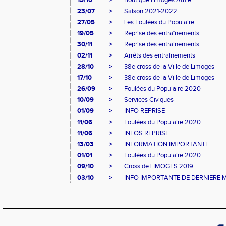
15/10
>
Boutique Limoges Athlé
23/07
>
Saison 2021-2022
27/05
>
Les Foulées du Populaire
19/05
>
Reprise des entraînements
30/11
>
Reprise des entrainements
02/11
>
Arrêts des entrainements
28/10
>
38e cross de la Ville de Limoges
17/10
>
38e cross de la Ville de Limoges
26/09
>
Foulées du Populaire 2020
10/09
>
Services Civiques
01/09
>
INFO REPRISE
11/06
>
Foulées du Populaire 2020
11/06
>
INFOS REPRISE
13/03
>
INFORMATION IMPORTANTE
01/01
>
Foulées du Populaire 2020
09/10
>
Cross de LIMOGES 2019
03/10
>
INFO IMPORTANTE DE DERNIERE 