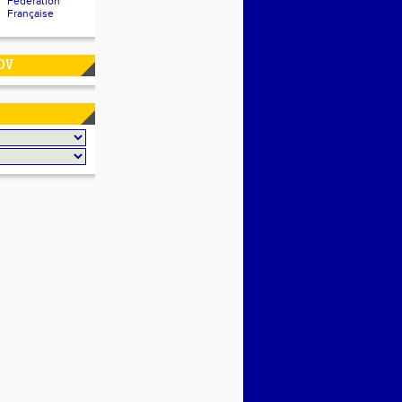
Fédération
Française
DV