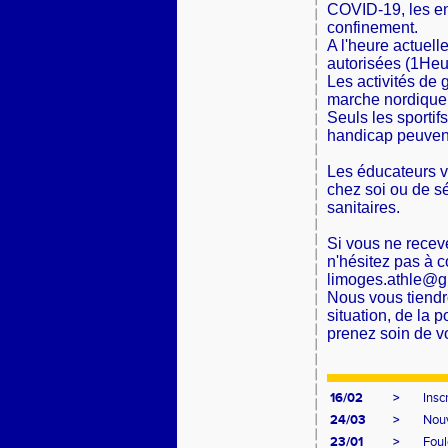
COVID-19, les en
confinement.
A l'heure actuelle
autorisées (1He
Les activités de 
marche nordique
Seuls les sportif
handicap peuvent 
Les éducateurs vo
chez soi ou de s
sanitaires.
Si vous ne receve
n'hésitez pas à co
limoges.athle@g
Nous vous tiendro
situation, de la p
prenez soin de vou
16/02
>
Insc
24/03
>
Nouv
23/01
>
Foul