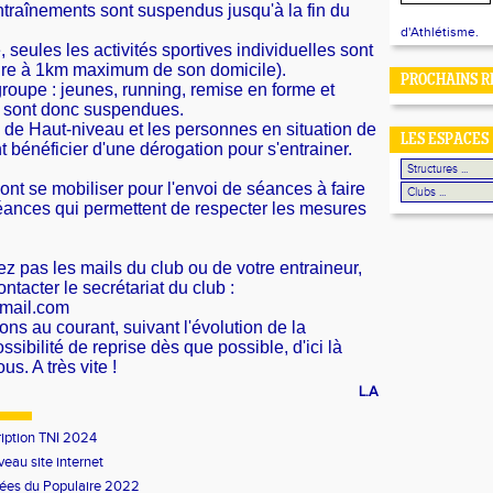
traînements sont suspendus jusqu'à la fin du
d'Athlétisme.
, seules les activités sportives individuelles sont
ure à 1km maximum de son domicile).
PROCHAINS R
groupe : jeunes, running, remise en forme et
 sont donc suspendues.
s de Haut-niveau et les personnes en situation de
LES ESPACES
bénéficier d'une dérogation pour s'entrainer.
nt se mobiliser pour l'envoi de séances à faire
éances qui permettent de respecter les mesures
z pas les mails du club ou de votre entraineur,
ntacter le secrétariat du club :
mail.com
ns au courant, suivant l'évolution de la
ossibilité de reprise dès que possible, d'ici là
s. A très vite !
L.A
ription TNI 2024
eau site internet
ées du Populaire 2022