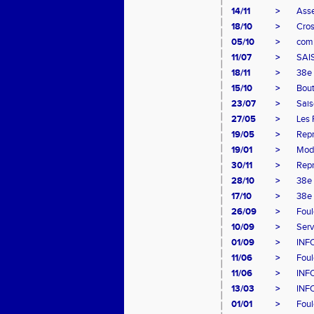
14/11
>
Ass
18/10
>
Cros
05/10
>
comp
11/07
>
SAI
18/11
>
38e 
15/10
>
Bout
23/07
>
Sai
27/05
>
Les 
19/05
>
Repr
19/01
>
Modi
30/11
>
Repr
28/10
>
38e 
17/10
>
38e 
26/09
>
Foul
10/09
>
Serv
01/09
>
INF
11/06
>
Foul
11/06
>
INF
13/03
>
INF
01/01
>
Foul