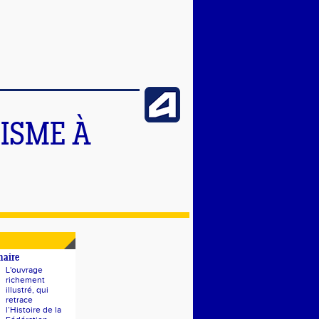
TISME À
naire
L'ouvrage
richement
illustré, qui
retrace
l’Histoire de la