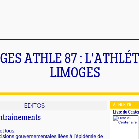
GES ATHLE 87 : L'ATHLÉ
LIMOGES
EDITOS
ATHLE.FR
Livre du Cente
entrainements
et tous,
écisions gouvernementales liées à l'épidémie de