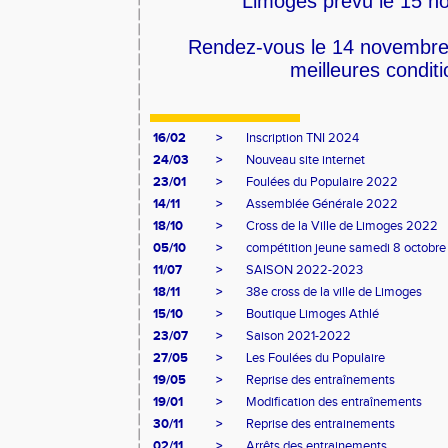
Limoges prévu le 15 n
Rendez-vous le 14 novembre
meilleures condit
16/02
>
Inscription TNI 2024
24/03
>
Nouveau site internet
23/01
>
Foulées du Populaire 2022
14/11
>
Assemblée Générale 2022
18/10
>
Cross de la Ville de Limoges 2022
05/10
>
compétition jeune samedi 8 octobre
11/07
>
SAISON 2022-2023
18/11
>
38e cross de la ville de Limoges
15/10
>
Boutique Limoges Athlé
23/07
>
Saison 2021-2022
27/05
>
Les Foulées du Populaire
19/05
>
Reprise des entraînements
19/01
>
Modification des entraînements
30/11
>
Reprise des entrainements
02/11
>
Arrêts des entrainements