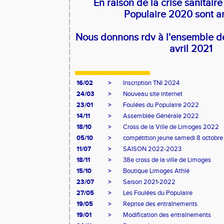
En raison de la crise sanitair
Populaire 2020 sont a
Nous donnons rdv à l'ensemble d
avril 2021
16/02
>
Inscription TNI 2024
24/03
>
Nouveau site internet
23/01
>
Foulées du Populaire 2022
14/11
>
Assemblée Générale 2022
18/10
>
Cross de la Ville de Limoges 2022
05/10
>
compétition jeune samedi 8 octobre
11/07
>
SAISON 2022-2023
18/11
>
38e cross de la ville de Limoges
15/10
>
Boutique Limoges Athlé
23/07
>
Saison 2021-2022
27/05
>
Les Foulées du Populaire
19/05
>
Reprise des entraînements
19/01
>
Modification des entraînements