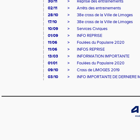
30/11
>
Reprise des entrainements
02/11
>
Arrêts des entrainements
28/10
>
38e cross de la Ville de Limoges
17/10
>
38e cross de la Ville de Limoges
10/09
>
Services Civiques
01/09
>
INFO REPRISE
11/06
>
Foulées du Populaire 2020
11/06
>
INFOS REPRISE
13/03
>
INFORMATION IMPORTANTE
01/01
>
Foulées du Populaire 2020
09/10
>
Cross de LIMOGES 2019
03/10
>
INFO IMPORTANTE DE DERNIERE 