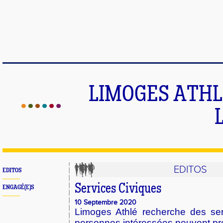
LIMOGES ATHLE
EDITOS
EDITOS
Services Civiques
ENGAGÉ(E)S
10 Septembre 2020
Limoges Athlé recherche des serv
personnes intéressées peuvent pr