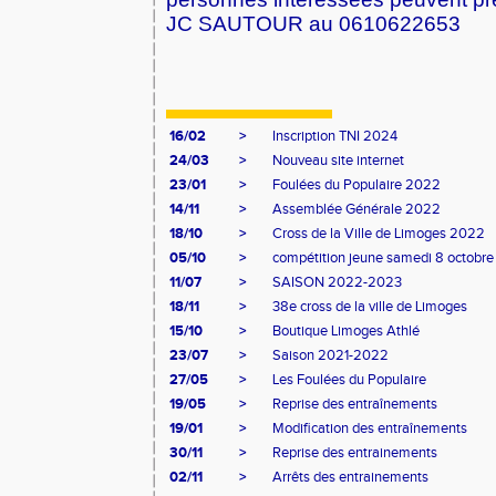
JC SAUTOUR au 0610622653
16/02
>
Inscription TNI 2024
24/03
>
Nouveau site internet
23/01
>
Foulées du Populaire 2022
14/11
>
Assemblée Générale 2022
18/10
>
Cross de la Ville de Limoges 2022
05/10
>
compétition jeune samedi 8 octobre
11/07
>
SAISON 2022-2023
18/11
>
38e cross de la ville de Limoges
15/10
>
Boutique Limoges Athlé
23/07
>
Saison 2021-2022
27/05
>
Les Foulées du Populaire
19/05
>
Reprise des entraînements
19/01
>
Modification des entraînements
30/11
>
Reprise des entrainements
02/11
>
Arrêts des entrainements